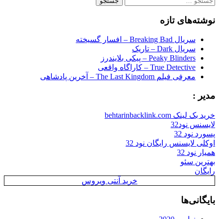
رای:
نوشته‌های تازه
سریال Breaking Bad – افسار گسیخته
سریال Dark – تاریک
Peaky Blinders – پیکی بلایندرز
True Detective – کاراگاه واقعی
معرفی فیلم The Last Kingdom – آخرین پادشاهی
مدیر :
خرید بک لینک behtarinbacklink.com
لایسنس نود32
پسورد نود 32
اوکلی لایسنس رایگان نود 32
همیار نود 32
بهترین سئو
رایگان
خرید آنتی ویروس
بایگانی‌ها