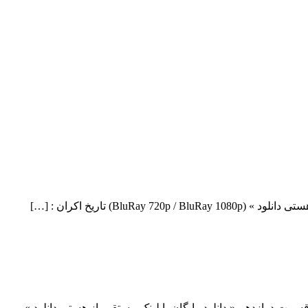
ل Containment دانلود قسمت 12 فصل اول سریال Containment دانلود سریال درام Containment فصل اول قسمت دوازدهم « دانلود رایگان با لینک مستقیم از هستی دانلود »