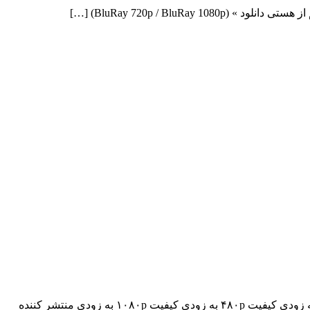
دانلود فیلم The Himalayas 2015 The Himalayas 2015 با کیفیت BluRay 720p پیش نمایش فیلم اضافه شد نسخه کم حجم و با کیفیت x265 به زودی کیفیت ۴۸۰p به زودی کیفیت ۱۰۸۰p به زودی منتشر کننده