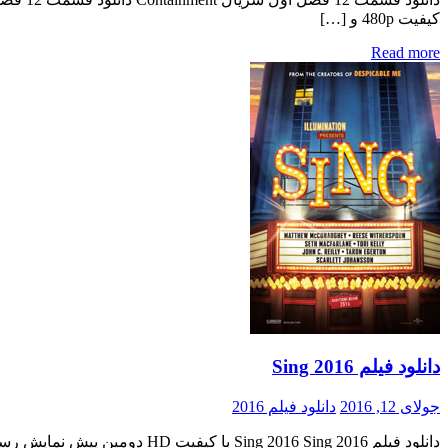
کیفیت 480p و […]
Read more
دانلود فیلم Sing 2016
جولای 12, 2016
دانلود فیلم 2016
دانلود فیلم Sing 2016 Sing 2016 با کیفیت HD دومین پیش نمایش رسمی فیلم اضافه شد منتشر کننده فایل: ژانر : انیمیشن , کمدی , خانوادگی , موزیکال به این فیلم فعلا امتیازی داده نشده […]