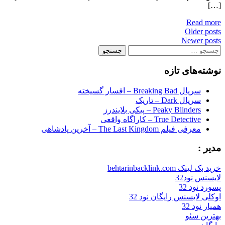
[…]
Read more
Posts
Older posts
Newer posts
navigation
جستجو
برای:
نوشته‌های تازه
سریال Breaking Bad – افسار گسیخته
سریال Dark – تاریک
Peaky Blinders – پیکی بلایندرز
True Detective – کاراگاه واقعی
معرفی فیلم The Last Kingdom – آخرین پادشاهی
مدیر :
خرید بک لینک behtarinbacklink.com
لایسنس نود32
پسورد نود 32
اوکلی لایسنس رایگان نود 32
همیار نود 32
بهترین سئو