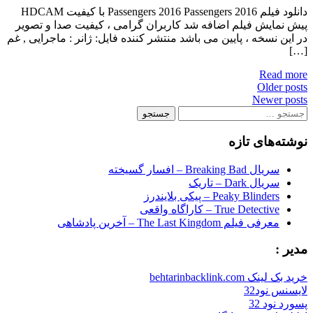
دانلود فیلم Passengers 2016 Passengers 2016 با کیفیت HDCAM
پیش نمایش فیلم اضافه شد کاربران گرامی ، کیفیت صدا و تصویر
در این نسخه ، پایین می باشد منتشر کننده فایل: ژانر : ماجرایی , غم
[…]
Read more
Posts
Older posts
Newer posts
navigation
جستجو
برای:
نوشته‌های تازه
سریال Breaking Bad – افسار گسیخته
سریال Dark – تاریک
Peaky Blinders – پیکی بلایندرز
True Detective – کاراگاه واقعی
معرفی فیلم The Last Kingdom – آخرین پادشاهی
مدیر :
خرید بک لینک behtarinbacklink.com
لایسنس نود32
پسورد نود 32