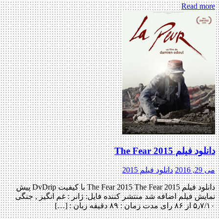
Read more
دانلود فیلم The Fear 2015
می 29, 2016
دانلود فیلم 2015
دانلود فیلم The Fear 2015 The Fear 2015 با کیفیت DvDrip پیش
نمایش فیلم اضافه شد منتشر کننده فایل: ژانر : غم انگیز , جنگی
۵٫۷/۱۰ از ۸۶ رای مدت زمان : ۸۹ دقیقه زبان : […]