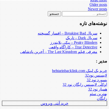
Read more
Posts
Older posts
Newer posts
navigation
جستجو
برای:
نوشته‌های تازه
سریال Breaking Bad – افسار گسیخته
سریال Dark – تاریک
Peaky Blinders – پیکی بلایندرز
True Detective – کاراگاه واقعی
معرفی فیلم The Last Kingdom – آخرین پادشاهی
مدیر :
خرید بک لینک behtarinbacklink.com
لایسنس نود32
پسورد نود 32
اوکلی لایسنس رایگان نود 32
همیار نود 32
بهترین سئو
رایگان
خرید آنتی ویروس