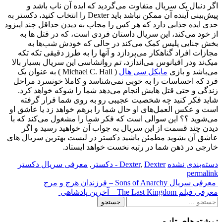
اگر دنبال یک سریال متفاوت می‌گردید که ایده آن ناب باشد و
پیش‌بینی آینده آن ممکن نباشد باید Dexter را انتخاب کنید، دکستر به
حدی ایده جذابی دارد که هر کس را مجاب به دیدن حداقل چند اپیزود
از خود می‌کند، این سریال داستان فردی است، که در قتل ها به
بخش جنایی پلیس کمک می‌کند در حالی که خودش شب‌ها به
مجازات افراد گناهکار می‌پردازد و آنها را به طرز دقیقی تکه تکه
میک‌ند ودر اقیانوس می‌اندازد، تم روانشاسی این سریال بسیار بالا
می‌باشد و بازی
مایکل سی هال
( Michael C. Hall ) به عنوان یک
فرد که احساسات را به خوبی نمی‌شناسد و کاملا خونسرد مراحل
زندگی و حتی قتل هایش انجام می‌دهد شما را شوکه خواهد کرد.
شاید فکر کنید چه شخصیت عجیبی رو به روی شما قرار گرفته
است و عکس العمل‌های او حال شما را برهم خواهد زد یا عاشق او
می‌شوید ؟؟ این سوالی است که فکر شما را مشغول می‌کند که با
دیدن چند قسمت از این سریال به جواب آن خواهید رسید و اگر
عاشق آن بشوید مطمئن باشید دکستر در لیست بهترین سریال های
خارجی در ذهن شما در رتبه نخست خواهد ایستاد.
دسته‌بندی نشده
Dexter - دکستر
,
Dexter
,
معرفی سریال دکستر
permalink
Post
معرفی سریال Sons of Anarchy – فرزندان هرج و مرج
معرفی فیلم The Last Kingdom – آخرین پادشاهی
navigation
جستجو
برای:
نوشته‌های تازه