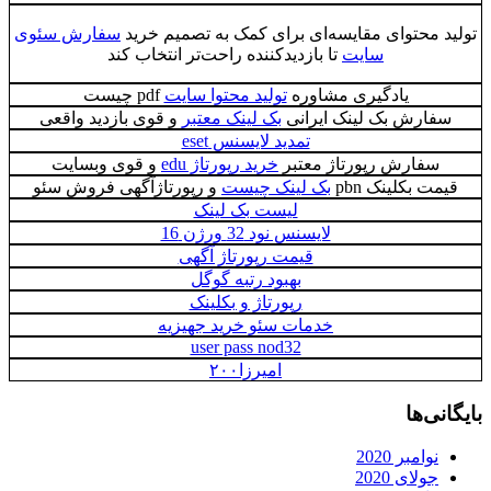
تولید محتوای مقایسه‌ای برای کمک به تصمیم خرید
سفارش سئوی
سایت
تا بازدیدکننده راحت‌تر انتخاب کند
یادگیری مشاوره
تولید محتوا سایت
pdf چیست
سفارش بک لینک ایرانی
بک لینک معتبر
و قوی بازدید واقعی
تمدید لایسنس eset
سفارش رپورتاژ معتبر
خرید رپورتاژ edu
و قوی وبسایت
قیمت بکلینک pbn
بک لینک چیست
و رپورتاژآگهی فروش سئو
لیست بک لینک
لایسنس نود 32 ورژن 16
قیمت رپورتاژ آگهی
بهبود رتبه گوگل
رپورتاژ و بکلینک
خدمات سئو خرید جهیزیه
user pass nod32
امیرزا۲۰۰
بایگانی‌ها
نوامبر 2020
جولای 2020