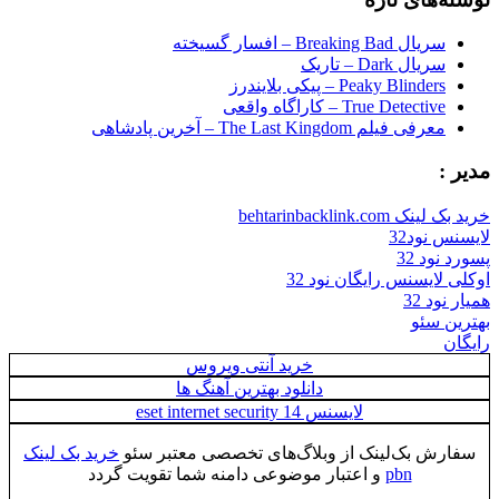
سریال Breaking Bad – افسار گسیخته
سریال Dark – تاریک
Peaky Blinders – پیکی بلایندرز
True Detective – کاراگاه واقعی
معرفی فیلم The Last Kingdom – آخرین پادشاهی
مدیر :
خرید بک لینک behtarinbacklink.com
لایسنس نود32
پسورد نود 32
اوکلی لایسنس رایگان نود 32
همیار نود 32
بهترین سئو
رایگان
خرید آنتی ویروس
دانلود بهترین آهنگ ها
لایسنس eset internet security 14
سفارش بک‌لینک از وبلاگ‌های تخصصی معتبر سئو
خرید بک لینک
pbn
و اعتبار موضوعی دامنه شما تقویت گردد