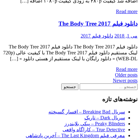
اضافه شد کیفیت ۴۸۰p به زودی کیفیت ۱۰۸۰p اضافه […]
Read more
دانلود فیلم The Body Tree 2017
می 1, 2018
دانلود فیلم 2017
دانلود فیلم The Body Tree 2017 دانلود فیلم The Body Tree 2017
لینک مستقیم دانلود فیلم The Body Tree 2017 با کیفیت عالی (720p
WEB-DL) « دانلود رایگان با لینک مستقیم از هستی دانلود » […]
Read more
Posts
Older posts
Newer posts
navigation
جستجو
برای:
نوشته‌های تازه
سریال Breaking Bad – افسار گسیخته
سریال Dark – تاریک
Peaky Blinders – پیکی بلایندرز
True Detective – کاراگاه واقعی
معرفی فیلم The Last Kingdom – آخرین پادشاهی