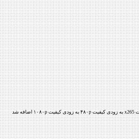
دانلود فیلم Fullmetal Alchemist 2017 Fullmetal Alchemist 2017 با کیفیت BluRay 720p پیش نمایش فیلم اضافه شد نسخه کم حجم و با کیفیت x265 به زودی کیفیت ۴۸۰p به زودی کیفیت ۱۰۸۰p اضافه شد