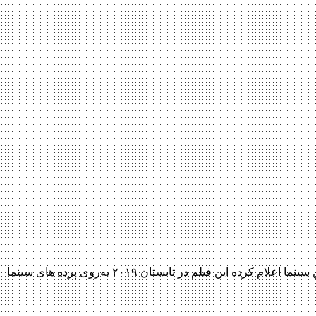
تاریخ اکران قسمت سوم مجموعه ترسناک آنابل اعلام شد تاریخ اکران سومین قسمت مجموعه «آنابل» (Annabelle) اعلام شد. کمپانی نیولاین سینما اعلام کرده این فیلم در تابستان ۲۰۱۹ به‌روی پرده های سینما