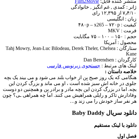
منتشر کننده فایل:
Film2Movie
ژانر :
کمدی , غم انگیز , خانوادگی
۷٫۴/۱۰ از ۱۲,۳۹۵ رای
زبان : انگلیسی
کیفیت : ۴۸۰p – x265 – ۷۲۰p
فرمت : MKV
حجم : ۱۵۰ – ۱۰۰ – ۷۵ مگابایت
محصول : آمریکا
ستارگان :
Tahj Mowry, Jean-Luc Bilodeau, Derek Theler, Chelsea
Kane
کارگردان :
Dan Berendsen
لینک های مرتبط :
جستجوی زیرنویس فارسی
خلاصه داستان :
هنگامی که یک روز صبح بِن از خواب بلند می شود و می بیند یک بچه
جلوی در خانه اش سبز شده است ، او می ماند و بزرگ کردن این
بچه. اما در بزرگ کردن این بچه مادر و برادر بِن و همچنین دو دوست
وفادارش تاکر و رایلی همراهیش می کنند. اما چه همراهی ـی؟ چون
هر نفر ساز خودش را می زند و…
دانلود سریال Baby Daddy
دانلود با لینک مستقیم
فصل اول