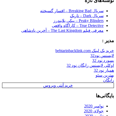
نوشته‌های تازه
سریال Breaking Bad – افسار گسیخته
سریال Dark – تاریک
Peaky Blinders – پیکی بلایندرز
True Detective – کاراگاه واقعی
معرفی فیلم The Last Kingdom – آخرین پادشاهی
مدیر :
خرید بک لینک behtarinbacklink.com
لایسنس نود32
پسورد نود 32
اوکلی لایسنس رایگان نود 32
همیار نود 32
بهترین سئو
رایگان
خرید آنتی ویروس
بایگانی‌ها
نوامبر 2020
جولای 2020
ژانویه 2020