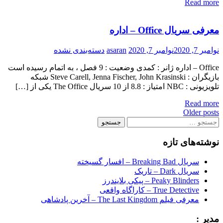
Read more
معرفی سریال Office – اداره
نوامبر 7, 2020
نوامبر 7, 2020
asaran
دسته‌بندی نشده
Office – اداره ژانر : کمدی وضعیت : 9 فصل ، به اتمام رسیده است
بازیگران : Steve Carell, Jenna Fischer, John Krasinski شبکه
تلویزیونی : NBC امتیاز : 8.8 از 10 سریال The Office یکی از […]
Read more
Posts
Older posts
جستجو
navigation
برای:
نوشته‌های تازه
سریال Breaking Bad – افسار گسیخته
سریال Dark – تاریک
Peaky Blinders – پیکی بلایندرز
True Detective – کاراگاه واقعی
معرفی فیلم The Last Kingdom – آخرین پادشاهی
مدیر :