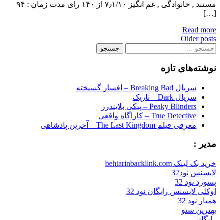
مستند , خانوادگی , غم انگیز ۷٫۱/۱۰ از ۱۴۰ رای مدت زمان : ۹۴
[…]
Read more
Posts
Older posts
جستجو
navigation
برای:
نوشته‌های تازه
سریال Breaking Bad – افسار گسیخته
سریال Dark – تاریک
Peaky Blinders – پیکی بلایندرز
True Detective – کاراگاه واقعی
معرفی فیلم The Last Kingdom – آخرین پادشاهی
مدیر :
خرید بک لینک behtarinbacklink.com
لایسنس نود32
پسورد نود 32
اوکلی لایسنس رایگان نود 32
همیار نود 32
بهترین سئو
رایگان