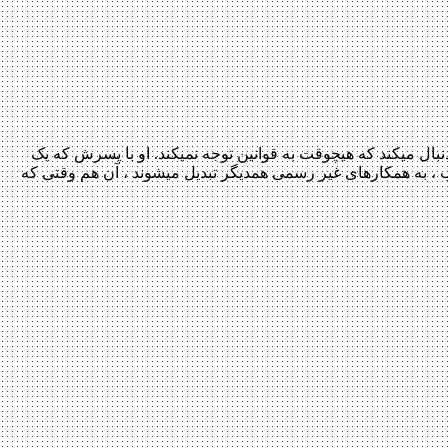
پلیس خوب ، نام سریالی جنایی و مهیج می‎باشد که توسط اندی برکمن ساخته شده است. این سریال داستان تونی کاروسو یک پلیس سابق را دنبال می‎کند که هیچوقت به قوانین توجه نمی‎کند. او با پسرش که یک
کارآگاه منطقی و مطیع قانون است و سخت‎ترین پرونده‎های جنایی بروکلین را حل می‎نماید در حال زندگی می‎باشد. این پدر و پسر عجیب و غریب ، به همکارهای غیر رسمی همدیگر تبدیل می‎شوند ، آن هم وقتی که