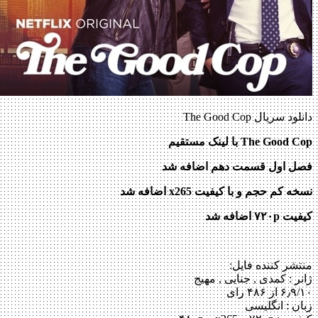
دانلود سریال The Good Cop
The Good Cop
با لینک مستقیم
فصل اول قسمت دهم اضافه شد
نسخه کم حجم و با کیفیت x265 اضافه شد
کیفیت ۷۲۰p اضافه شد
منتشر کننده فایل:
ژانر :
کمدی , جنایی , مهیج
۶٫۹/۱۰ از ۴۸۶ رای
زبان : انگلیسی