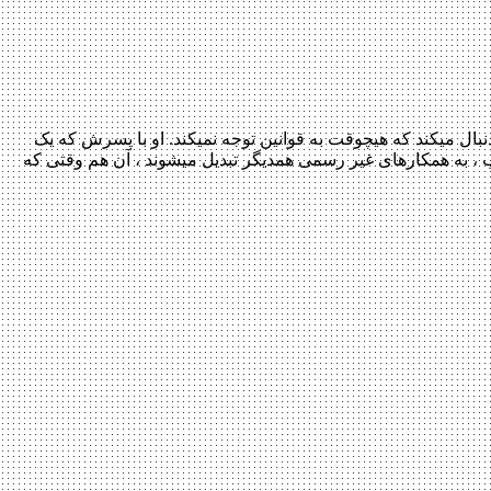
پلیس خوب ، نام سریالی جنایی و مهیج می‎باشد که توسط اندی برکمن ساخته شده است. این سریال داستان تونی کاروسو یک پلیس سابق را دنبال می‎کند که هیچوقت به قوانین توجه نمی‎کند. او با پسرش که یک
کارآگاه منطقی و مطیع قانون است و سخت‎ترین پرونده‎های جنایی بروکلین را حل می‎نماید در حال زندگی می‎باشد. این پدر و پسر عجیب و غریب ، به همکارهای غیر رسمی همدیگر تبدیل می‎شوند ، آن هم وقتی که