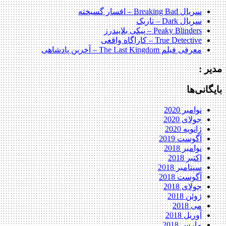
سریال Breaking Bad – افسار گسیخته
سریال Dark – تاریک
Peaky Blinders – پیکی بلایندرز
True Detective – کاراگاه واقعی
معرفی فیلم The Last Kingdom – آخرین پادشاهی
مدیر :
بایگانی‌ها
نوامبر 2020
جولای 2020
ژانویه 2020
آگوست 2019
نوامبر 2018
اکتبر 2018
سپتامبر 2018
آگوست 2018
جولای 2018
ژوئن 2018
می 2018
آوریل 2018
مارس 2018