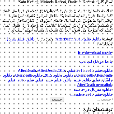
ستارگان : Sam Keeley, Miranda Raison, Daniella Kertesz
خلاصه داستان :
داستان در مورد 5 جوان غرق شده در دریا می باشد
که توسط جزر و مد به سمت یک ساحل مرموز کشیده می شوند.
وقتی آنها به هوش می آیند یک خانه‌ی متروکه را کنار ساحل می بینند
و تصمیم میگیرند واردش شوند. با علایمی که وجود دارد، طولی نمی
کشد که متوجه می شوند آنجا یک نسخه‌ی مشابه جهنم است و…
نوشته
دانلود فیلم AfterDeath 2015
اولین بار در
دانلود فیلم سریال
پدیدار شد.
free download movie
پامنا موبایل لپ تاپ
دانلود فیلم 2015
2015 فیلم
,
,
AfterDeath 2015
,
AfterDeath
AfterDeath AfterDeath
,
دانلود
,
دانلود 2015
,
دانلود AfterDeath
,
دانلود
رایگان فیلم
,
دانلود فیلم
,
دانلود فیلم جدید
,
فیلم
,
فیلم 2015
,
فیلم
AfterDeath
permalink
Pos
دانلود سریال در حاشیه
دانلود فیلم Intruders 2015
navigatio
ستجو
رای:
نوشته‌های تازه