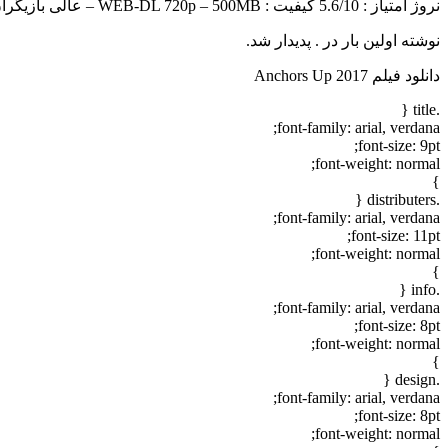
نروژ امتیاز : 5.6/10 کیفیت : WEB-DL 720p – 500MB – عالی بازیگران : Anderz Eide, Marcus Gunnarsen, […]
نوشته اولین بار در . پدیدار شد.
دانلود فیلم Anchors Up 2017
.title {
font-family: arial, verdana;
font-size: 9pt;
font-weight: normal;
}
.distributers {
font-family: arial, verdana;
font-size: 11pt;
font-weight: normal;
}
.info {
font-family: arial, verdana;
font-size: 8pt;
font-weight: normal;
}
.design {
font-family: arial, verdana;
font-size: 8pt;
font-weight: normal;