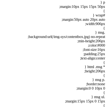
p {
margin:10px 15px 15px 50px;
}
#wrap {
margin:50px auto 20px auto;
width:906px;
}
.msg {
background:url(/img-sys/contentbox.jpg) no-repeat;
min-height:206px;
color:#000;
font-size:16px;
padding:25px;
text-align:center;
}
* html .msg {
height:206px;
}
.msg p {
border:none;
margin:0 0 10px 0;
}
.msg ul {
margin:15px 15px 0 15px;
}