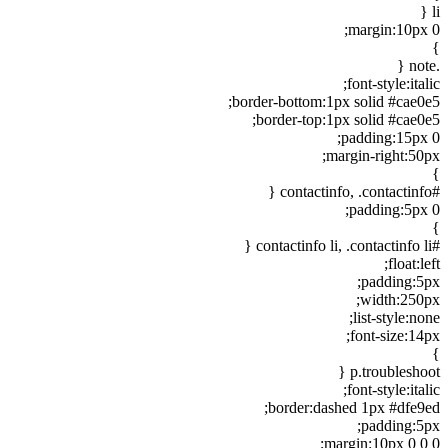
li {
margin:10px 0;
}
.note {
font-style:italic;
border-bottom:1px solid #cae0e5;
border-top:1px solid #cae0e5;
padding:15px 0;
margin-right:50px;
}
#contactinfo, .contactinfo {
padding:5px 0;
}
#contactinfo li, .contactinfo li {
float:left;
padding:5px;
width:250px;
list-style:none;
font-size:14px;
}
p.troubleshoot {
font-style:italic;
border:dashed 1px #dfe9ed;
padding:5px;
margin:10px 0 0 0;