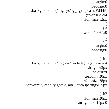
margin:0;
padding:0;
background:url(/img-sys/bg.jpg) repeat-x #dff4fe;
color:#6f6f6f;
font-size:12px;
}
a {
color:#0075a9;
}
* {
margin:0;
padding:0;
}
h1 {
background:url(/img-sys/headerbg.jpg) no-repeat;
height:63px;
color:#fff;
padding:20px;
font-size:28px;
font-family:century gothic, arial;letter-spacing:-0.5px;
}
h2 {
font-size:20px;
margin:0 0 15px 0;
}