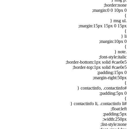
border:none;
margin:0 0 10px 0;
}
.msg ul {
margin:15px 15px 0 15px;
}
li {
margin:10px 0;
}
.note {
font-style:italic;
border-bottom:1px solid #cae0e5;
border-top:1px solid #cae0e5;
padding:15px 0;
margin-right:50px;
}
#contactinfo, .contactinfo {
padding:5px 0;
}
#contactinfo li, .contactinfo li {
float:left;
padding:5px;
width:250px;
list-style:none;