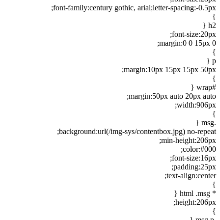
font-family:century gothic, arial;letter-spacing:-0.5px;
}
h2 {
font-size:20px;
margin:0 0 15px 0;
}
p {
margin:10px 15px 15px 50px;
}
#wrap {
margin:50px auto 20px auto;
width:906px;
}
.msg {
background:url(/img-sys/contentbox.jpg) no-repeat;
min-height:206px;
color:#000;
font-size:16px;
padding:25px;
text-align:center;
}
* html .msg {
height:206px;
}
.msg p {