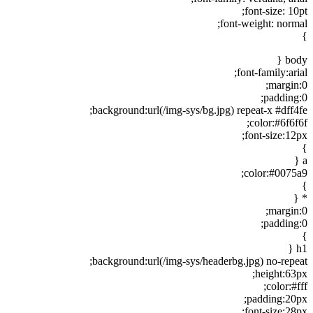
font-size: 10pt;
font-weight: normal;
}
body {
font-family:arial;
margin:0;
padding:0;
background:url(/img-sys/bg.jpg) repeat-x #dff4fe;
color:#6f6f6f;
font-size:12px;
}
a {
color:#0075a9;
}
* {
margin:0;
padding:0;
}
h1 {
background:url(/img-sys/headerbg.jpg) no-repeat;
height:63px;
color:#fff;
padding:20px;
font-size:28px;