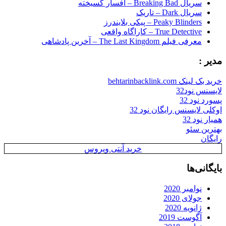
سریال Breaking Bad – افسار گسیخته
سریال Dark – تاریک
Peaky Blinders – پیکی بلایندرز
True Detective – کاراگاه واقعی
معرفی فیلم The Last Kingdom – آخرین پادشاهی
مدیر :
خرید بک لینک behtarinbacklink.com
لایسنس نود32
پسورد نود 32
اوکلی لایسنس رایگان نود 32
همیار نود 32
بهترین سئو
رایگان
خرید آنتی ویروس
بایگانی‌ها
نوامبر 2020
جولای 2020
ژانویه 2020
آگوست 2019