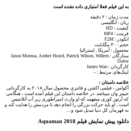
به این فیلم فعلا امتیازی داده نشده است
مدت زمان : ۲ دقیقه
زبان : انگلیسی
کیفیت : HD
فرمت : MP4
انکودر : F2M
حجم : ۳۰ مگابایت
محصول : آمریکا , استرالیا
ستارگان :
Jason Momoa, Amber Heard, Patrick Wilson, Willem
Dafoe
کارگردان :
James Wan
لینک‌های مرتبط :
–
خلاصه داستان :
آکوامن ، فیلمی اکشن و فانتزی محصول سال ۲۰۱۸ به کارگردانی
جیمز وان می‎باشد. در خلاصه داستان این فیلم آمده است ، هنگامی
که آرتور کوری می‎فهمد که او وارث امپراطوری زیر آب آتلانتیس
است ، او باید حرکت بزرگی را انجام دهد تا مردمش را هدایت کند و
به قهرمان کل دنیا تبدیل شود و…
دانلود پیش نمایش فیلم Aquaman 2018