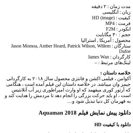
مدت زمان : ۲ دقیقه
زبان : انگلیسی
کیفیت : HD (image)
فرمت : MP4
انکودر : F2M
حجم : ۳۰ مگابایت
محصول : آمریکا , استرالیا
ستارگان :
Jason Momoa, Amber Heard, Patrick Wilson, Willem
Dafoe
کارگردان :
James Wan
لینک‌های مرتبط :
–
خلاصه داستان :
آکوامن ، فیلمی اکشن و فانتزی محصول سال ۲۰۱۸ به کارگردانی
جیمز وان می‎باشد. در خلاصه داستان این فیلم آمده است ، هنگامی
که آرتور کوری می‎فهمد که او وارث امپراطوری زیر آب آتلانتیس
است ، او باید حرکت بزرگی را انجام دهد تا مردمش را هدایت کند و
به قهرمان کل دنیا تبدیل شود و…
دانلود پیش نمایش فیلم Aquaman 2018
دانلود با کیفیت HD