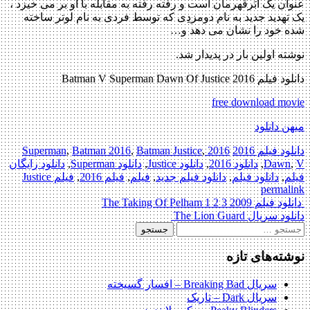
عنوان یک اَبَرقهرمان است و رفته رفته به مقابله با او بر می خیزد ،
یک تهدید جدید به نام دومزدِی که توسط فردی به نام لوتر ساخته
شده خود را نشان می دهد و…
نوشته اولین بار در پدیدار شد.
دانلود فیلم Batman V Superman Dawn Of Justice 2016
free download movie
میهن دانلود
دانلود فیلم 2016
2016 Superman
,
Batman Justice
,
Batman 2016
,
V
,
Dawn
,
دانلود 2016
,
دانلود Justice
,
دانلود Superman
,
دانلود رایگان
فیلم
,
دانلود فیلم
,
دانلود فیلم جدید
,
فیلم
,
فیلم 2016
,
فیلم Justice
permalink
Pos
دانلود فیلم The Taking Of Pelham 1 2 3 2009
دانلود سریال The Lion Guard
navigatio
ستجو
رای:
نوشته‌های تازه
سریال Breaking Bad – افسار گسیخته
سریال Dark – تاریک