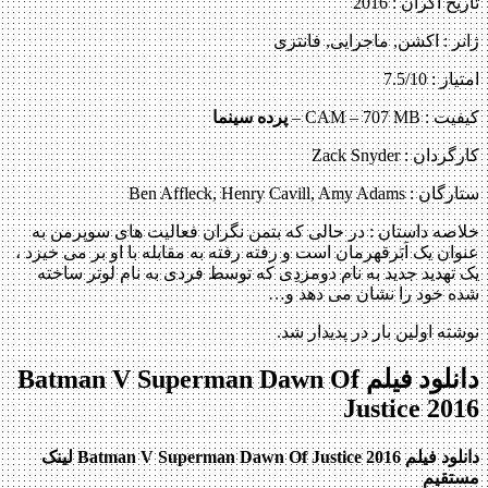
تاریخ اکران : 2016
ژانر : اکشن, ماجرایی, فانتزی
امتیاز : 7.5/10
کیفیت : CAM – 707 MB –
پرده سینما
کارگردان : Zack Snyder
ستارگان : Ben Affleck, Henry Cavill, Amy Adams
خلاصه داستان :
در حالی که بتمن نگران فعالیت های سوپرمن به
عنوان یک اَبَرقهرمان است و رفته رفته به مقابله با او بر می خیزد ،
یک تهدید جدید به نام دومزدِی که توسط فردی به نام لوتر ساخته
شده خود را نشان می دهد و…
نوشته اولین بار در پدیدار شد.
دانلود فیلم Batman V Superman Dawn Of
Justice 2016
دانلود فیلم Batman V Superman Dawn Of Justice 2016 لینک
مستقیم