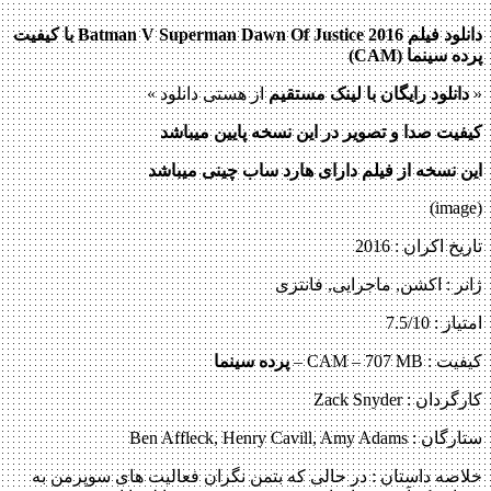
دانلود فیلم Batman V Superman Dawn Of Justice 2016 با کیفیت
پرده سینما (
CAM
)
«
دانلود رایگان با لینک مستقیم
از هستی دانلود »
کیفیت صدا و تصویر در این نسخه پایین میباشد
این نسخه از فیلم دارای هارد ساب چینی میباشد
(image)
تاریخ اکران : 2016
ژانر : اکشن, ماجرایی, فانتزی
امتیاز : 7.5/10
کیفیت : CAM – 707 MB –
پرده سینما
کارگردان : Zack Snyder
ستارگان : Ben Affleck, Henry Cavill, Amy Adams
خلاصه داستان :
در حالی که بتمن نگران فعالیت های سوپرمن به