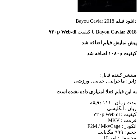
دانلود فیلم Bayou Caviar 2018
Bayou Caviar 2018
با کیفیت
۷۲۰p Web-dl
پیش نمایش فیلم اضافه شد
کیفیت ۱۰۸۰p اضافه شد
منتشر کننده فایل:
ژانر :
ماجرایی , جنایی , ورزشی
به این فیلم فعلا امتیازی داده نشده است
مدت زمان : ۱۱۱ دقیقه
زبان : انگلیسی
کیفیت : ۷۲۰p Web-dl
فرمت : MKV
انکودر : F2M / MkvCage
حجم : ۹۹۹ مگابایت
محصول : آمریکا