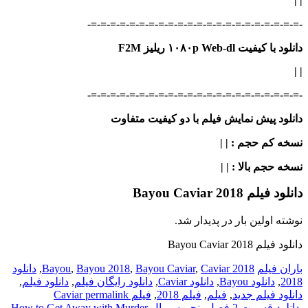
|
|
-=-=-=-=-=-=-=-=-=-=-=-=-=-=-=-=-=-=-=-=-=-=-
دانلود با کیفیت ۱۰۸۰p Web-dl ریلیز F2M
|
|
-=-=-=-=-=-=-=-=-=-=-=-=-=-=-=-=-=-=-=-=-=-=-
دانلود پیش نمایش فیلم با دو کیفیت متفاوت
نسخه کم حجم
: | |
نسخه حجم بالا
: | |
دانلود فیلم Bayou Caviar 2018
نوشته اولین بار در پدیدار شد.
دانلود فیلم Bayou Caviar 2018
باران فیلم
2018 Bayou
Caviar
,
Bayou Caviar
,
Bayou 2018
,
,
دانلود
2018
,
دانلود Bayou
,
دانلود Caviar
,
دانلود رایگان فیلم
,
دانلود فیلم
,
دانلود فیلم جدید
,
فیلم
,
فیلم 2018
,
فیلم Caviar
permalink
دانلود قسمت 2 فصل پنجم سریال How to Get Away with Murder