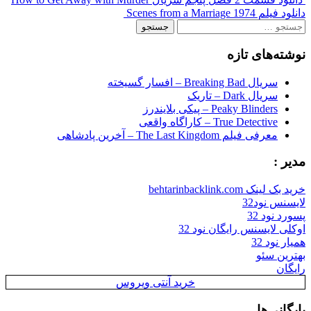
Post
دانلود فیلم Scenes from a Marriage 1974
navigation
جستجو
برای:
نوشته‌های تازه
سریال Breaking Bad – افسار گسیخته
سریال Dark – تاریک
Peaky Blinders – پیکی بلایندرز
True Detective – کاراگاه واقعی
معرفی فیلم The Last Kingdom – آخرین پادشاهی
مدیر :
خرید بک لینک behtarinbacklink.com
لایسنس نود32
پسورد نود 32
اوکلی لایسنس رایگان نود 32
همیار نود 32
بهترین سئو
رایگان
خرید آنتی ویروس
بایگانی‌ها