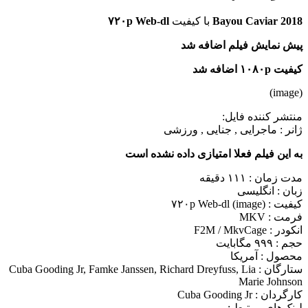
Bayou Caviar 2018
با کیفیت
۷۲۰p Web-dl
پیش نمایش فیلم اضافه شد
کیفیت ۱۰۸۰p اضافه شد
(image)
منتشر کننده فایل:
ژانر :
ماجرایی , جنایی , ورزشی
به این فیلم فعلا امتیازی داده نشده است
مدت زمان : ۱۱۱ دقیقه
زبان : انگلیسی
کیفیت : ۷۲۰p Web-dl (image)
فرمت : MKV
انکودر : F2M / MkvCage
حجم : ۹۹۹ مگابایت
محصول : آمریکا
ستارگان :
Cuba Gooding Jr, Famke Janssen, Richard Dreyfuss, Lia
Marie Johnson
کارگردان :
Cuba Gooding Jr
لینک‌های مرتبط :
–