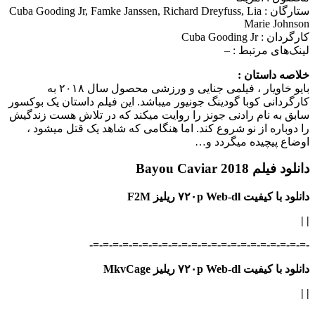
ستارگان :
Cuba Gooding Jr, Famke Janssen, Richard Dreyfuss, Lia
Marie Johnson
کارگردان :
Cuba Gooding Jr
لینک‌های مرتبط :
–
خلاصه داستان :
بایو خاویار ، فیلمی جنایی و ورزشی محصول سال ۲۰۱۸ به
کارگردانی کوبا گودینگ جونیور می‎باشد. این فیلم داستان یک بوکسور
سابق به نام رادنی جونز را روایت می‎کند که در تلاش هست زندگیش
را دوباره از نو شروع کند. اما هنگامی که شاهد یک قتل می‎شود ،
اوضاع پیچیده می‎گردد و…
دانلود فیلم Bayou Caviar 2018
دانلود با کیفیت ۷۲۰p Web-dl ریلیز F2M
|
|
-=-=-=-=-=-=-=-=-=-=-=-=-=-=-=-=-=-=-=-=-=-=-
دانلود با کیفیت ۷۲۰p Web-dl ریلیز MkvCage
|
|