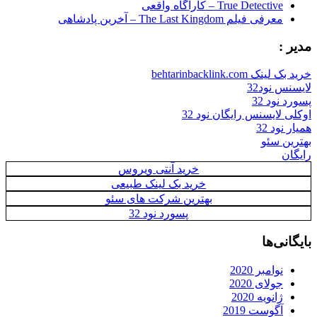
True Detective – کاراگاه واقعی
معرفی فیلم The Last Kingdom – آخرین پادشاهی
مدیر :
خرید بک لینک behtarinbacklink.com
لایسنس نود32
پسورد نود 32
اوکلی لایسنس رایگان نود 32
همیار نود 32
بهترین سئو
رایگان
خرید آنتی ویروس
خرید بک لینک طبیعی
بهترین شرکت های سئو
پسورد نود 32
بایگانی‌ها
نوامبر 2020
جولای 2020
ژانویه 2020
آگوست 2019