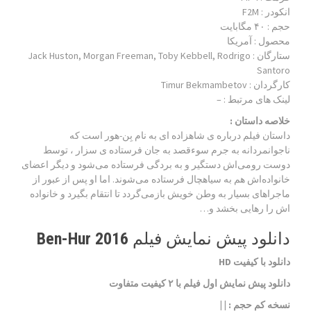
انکودر : F2M
حجم : ۴۰ مگابایت
محصول : آمریکا
ستارگان :
Jack Huston, Morgan Freeman, Toby Kebbell, Rodrigo
Santoro
کارگردان :
Timur Bekmambetov
لینک های مرتبط :
–
خلاصه داستان :
داستان فیلم درباره ی شاهزاده‌ ای به نام بِن‌-هور است که
ناجوانمردانه به جرم سوءقصد به جان فرستاده ی سزار ، توسط
دوست رومی‌اش دستگیر و به بردگی فرستاده می‌شود و دیگر اعضای
خانواده‌اش هم به سیاهچال فرستاده می‌شوند. اما او پس از عبور از
ماجراهای بسیار به وطن خویش بازمی‌گردد تا انتقام بگیرد و خانواده
اش را رهایی بخشد و…
دانلود پیش نمایش فیلم Ben-Hur 2016
دانلود با کیفیت HD
دانلود پیش نمایش اول فیلم با ۲ کیفیت متفاوت
نسخه کم حجم
: | |