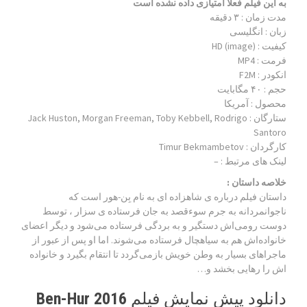
به این فیلم فعلا امتیازی داده نشده است
مدت زمان : ۳ دقیقه
زبان : انگلیسی
کیفیت : HD (image)
فرمت : MP4
انکودر : F2M
حجم : ۴۰ مگابایت
محصول : آمریکا
ستارگان :
Jack Huston, Morgan Freeman, Toby Kebbell, Rodrigo
Santoro
کارگردان :
Timur Bekmambetov
لینک های مرتبط :
–
خلاصه داستان :
داستان فیلم درباره ی شاهزاده‌ ای به نام بِن‌-هور است که
ناجوانمردانه به جرم سوءقصد به جان فرستاده ی سزار ، توسط
دوست رومی‌اش دستگیر و به بردگی فرستاده می‌شود و دیگر اعضای
خانواده‌اش هم به سیاهچال فرستاده می‌شوند. اما او پس از عبور از
ماجراهای بسیار به وطن خویش بازمی‌گردد تا انتقام بگیرد و خانواده
اش را رهایی بخشد و…
دانلود پیش نمایش فیلم Ben-Hur 2016