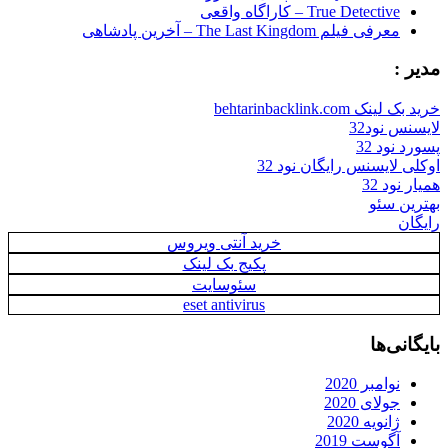
True Detective – کاراگاه واقعی
معرفی فیلم The Last Kingdom – آخرین پادشاهی
مدیر :
خرید بک لینک behtarinbacklink.com
لایسنس نود32
پسورد نود 32
اوکلی لایسنس رایگان نود 32
همیار نود 32
بهترین سئو
رایگان
خرید آنتی ویروس
پکیج بک لینک
سئوسایت
eset antivirus
بایگانی‌ها
نوامبر 2020
جولای 2020
ژانویه 2020
آگوست 2019