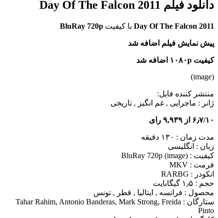
دانلود فیلم Day Of The Falcon 2011
Day Of The Falcon 2011
با کیفیت
BluRay 720p
پیش نمایش فیلم اضافه شد
کیفیت ۱۰۸۰p اضافه شد
(image)
منتشر کننده فایل:
ژانر :
ماجرایی , غم انگیز , تاریخی
۶٫۷/۱۰ از ۹,۹۳۹ رای
مدت زمان : ۱۳۰ دقیقه
زبان : انگلیسی
کیفیت : BluRay 720p (image)
فرمت : MKV
انکودر : RARBG
حجم : ۱٫۵ گیگابایت
محصول : فرانسه , ایتالیا , قطر , تونس
ستارگان :
Tahar Rahim, Antonio Banderas, Mark Strong, Freida
Pinto