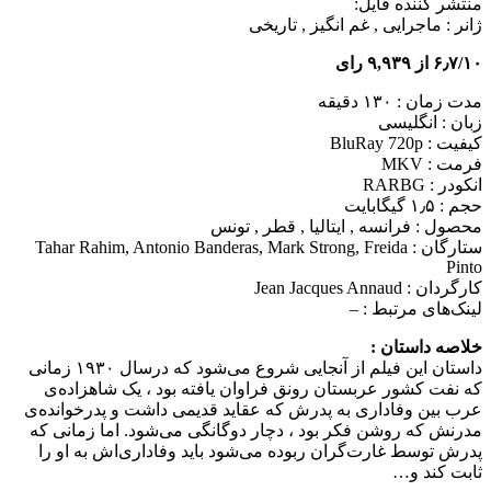
منتشر کننده فایل:
ژانر :
ماجرایی , غم انگیز , تاریخی
۶٫۷/۱۰ از ۹,۹۳۹ رای
مدت زمان : ۱۳۰ دقیقه
زبان : انگلیسی
کیفیت : BluRay 720p
فرمت : MKV
انکودر : RARBG
حجم : ۱٫۵ گیگابایت
محصول : فرانسه , ایتالیا , قطر , تونس
ستارگان :
Tahar Rahim, Antonio Banderas, Mark Strong, Freida
Pinto
کارگردان :
Jean Jacques Annaud
لینک‌های مرتبط :
–
خلاصه داستان :
داستان این فیلم از آنجایی شروع می‌شود که درسال ۱۹۳۰ زمانی
که نفت کشور عربستان رونق فراوان یافته بود ، یک شاهزاده‌ی
عرب بین وفاداری به پدرش که عقاید قدیمی داشت و پدرخوانده‌ی
مدرنش که روشن فکر بود ، دچار دوگانگی می‌شود. اما زمانی که
پدرش توسط غارت‌گران ربوده می‌شود باید وفاداری‌اش به او را
ثابت کند و…