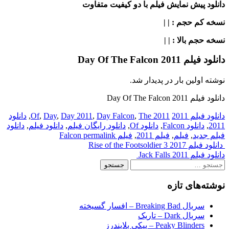
دانلود پیش نمایش فیلم با دو کیفیت متفاوت
نسخه کم حجم
: | |
نسخه حجم بالا
: | |
دانلود فیلم Day Of The Falcon 2011
نوشته اولین بار در پدیدار شد.
دانلود فیلم Day Of The Falcon 2011
دانلود فیلم 2011
2011 Of
The
,
Day Falcon
,
Day 2011
,
Day
,
,
دانلود
2011
,
دانلود Falcon
,
دانلود Of
,
دانلود رایگان فیلم
,
دانلود فیلم
,
دانلود
فیلم جدید
,
فیلم
,
فیلم 2011
,
فیلم Falcon
permalink
Post
دانلود فیلم Rise of the Footsoldier 3 2017
دانلود فیلم Jack Falls 2011
navigation
جستجو
برای:
نوشته‌های تازه
سریال Breaking Bad – افسار گسیخته
سریال Dark – تاریک
Peaky Blinders – پیکی بلایندرز