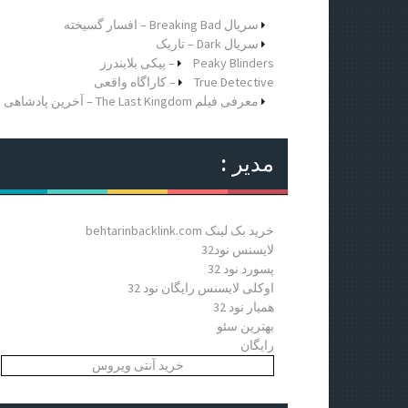
ر
ا
سریال Breaking Bad – افسار گسیخته
ی
سریال Dark – تاریک
:
Peaky Blinders – پیکی بلایندرز
True Detective – کاراگاه واقعی
معرفی فیلم The Last Kingdom – آخرین پادشاهی
مدیر :
خرید بک لینک behtarinbacklink.com
لایسنس نود32
پسورد نود 32
اوکلی لایسنس رایگان نود 32
همیار نود 32
بهترین سئو
رایگان
خرید آنتی ویروس