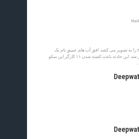
Mar
«افق آب های عمیق» داستان فاجعه ی نفتی خلیج مکزیک در سال ۲۰۱۰ را به تصویر می‌ کشد. افق آب‌ های عمیق نام یک
سکوی نفتی در خلیج مکزیک بود که در سال ۲۰۱۰ آتش گرفت و منفجر شد. این حادثه باعث کشته شدن ۱۱ کارگر این سکو
…