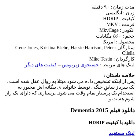
مدت زمان : ۹۰ دقیقه
زبان : انگلیسی
کیفیت : HDRIP
فرمت : MKV
انکودر : MkvCage
حجم : ۵۶۰ مگابایت
محصول : آمریکا
ستارگان :
Gene Jones, Kristina Klebe, Hassie Harrison, Peter
Cilella
کارگردان :
Mike Testin
لینک های مرتبط :
جستجوی زیرنویس
–
کیفیت های دیگر
خلاصه داستان :
پس از اینکه تشخیص داده می شود مبتلا به زوال عقل شده است ،
یک سرباز سابقِ جنگ ، توسط خانواده ی بیگانه اش مجبور به
استخدام یک پرستار تمام وقت می شود. پرستاری که دارای یک راز
شوم هست و…
دانلود فیلم Dementia 2015
دانلود با کیفیت HDRIP
لینک مستقیم