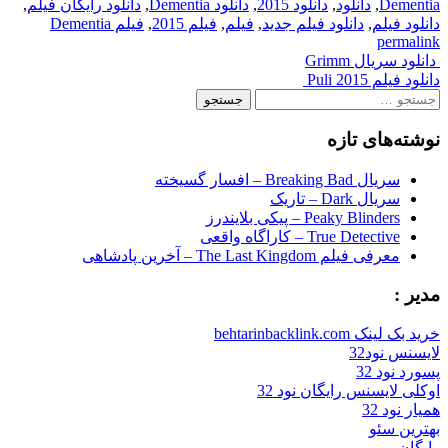
Dementia
,
دانلود
,
دانلود 2015
,
دانلود Dementia
,
دانلود رایگان فیلم
,
دانلود فیلم
,
دانلود فیلم جدید
,
فیلم
,
فیلم 2015
,
فیلم Dementia
permalink
Post
دانلود سریال Grimm
دانلود فیلم Puli 2015
navigation
جستجو
برای:
نوشته‌های تازه
سریال Breaking Bad – افسار گسیخته
سریال Dark – تاریک
Peaky Blinders – پیکی بلایندرز
True Detective – کاراگاه واقعی
معرفی فیلم The Last Kingdom – آخرین پادشاهی
مدیر :
خرید بک لینک behtarinbacklink.com
لایسنس نود32
پسورد نود 32
اوکلی لایسنس رایگان نود 32
همیار نود 32
بهترین سئو
رایگان