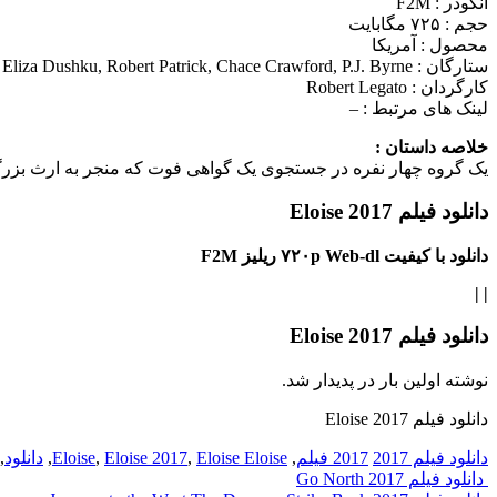
انکودر : F2M
حجم : ۷۲۵ مگابایت
محصول : آمریکا
ستارگان :
Eliza Dushku, Robert Patrick, Chace Crawford, P.J. Byrne
کارگردان :
Robert Legato
لینک های مرتبط :
–
خلاصه داستان :
یک گروه چهار نفره در جستجوی یک گواهی فوت که منجر به ارث بزرگی 
دانلود فیلم Eloise 2017
دانلود با کیفیت ۷۲۰p Web-dl ریلیز F2M
|
|
دانلود فیلم Eloise 2017
نوشته اولین بار در پدیدار شد.
دانلود فیلم Eloise 2017
دانلود فیلم 2017
2017 فیلم
,
Eloise Eloise
,
Eloise 2017
,
Eloise
,
دانلود
,
Post
دانلود فیلم Go North 2017