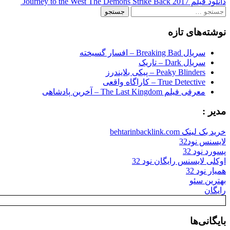
دانلود فیلم Journey to the West The Demons Strike Back 2017
navigation
جستجو
برای:
نوشته‌های تازه
سریال Breaking Bad – افسار گسیخته
سریال Dark – تاریک
Peaky Blinders – پیکی بلایندرز
True Detective – کاراگاه واقعی
معرفی فیلم The Last Kingdom – آخرین پادشاهی
مدیر :
خرید بک لینک behtarinbacklink.com
لایسنس نود32
پسورد نود 32
اوکلی لایسنس رایگان نود 32
همیار نود 32
بهترین سئو
رایگان
بایگانی‌ها