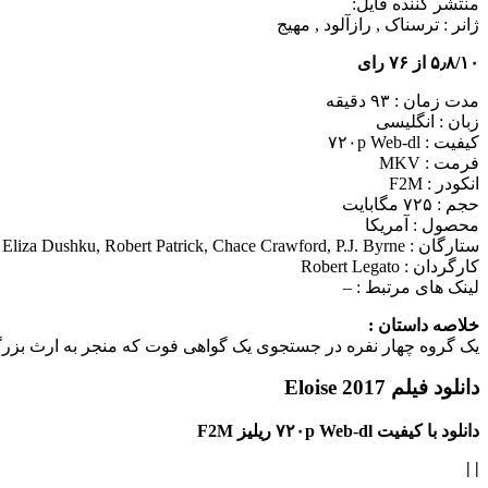
منتشر کننده فایل:
ژانر :
ترسناک , رازآلود , مهیج
۵٫۸/۱۰ از ۷۶ رای
مدت زمان : ۹۳ دقیقه
زبان : انگلیسی
کیفیت : ۷۲۰p Web-dl
فرمت : MKV
انکودر : F2M
حجم : ۷۲۵ مگابایت
محصول : آمریکا
ستارگان :
Eliza Dushku, Robert Patrick, Chace Crawford, P.J. Byrne
کارگردان :
Robert Legato
لینک های مرتبط :
–
خلاصه داستان :
یک گروه چهار نفره در جستجوی یک گواهی فوت که منجر به ارث بزرگی 
دانلود فیلم Eloise 2017
دانلود با کیفیت ۷۲۰p Web-dl ریلیز F2M
|
|