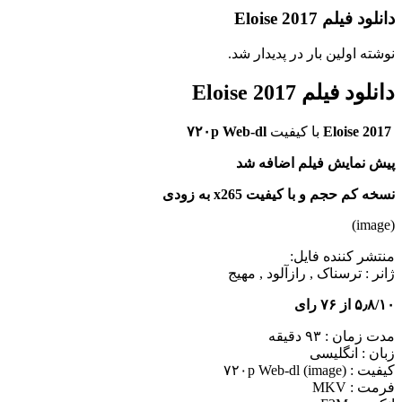
دانلود فیلم Eloise 2017
نوشته اولین بار در پدیدار شد.
دانلود فیلم Eloise 2017
Eloise 2017
با کیفیت
۷۲۰p Web-dl
پیش نمایش فیلم اضافه شد
نسخه کم حجم و با کیفیت x265 به زودی
(image)
منتشر کننده فایل:
ژانر :
ترسناک , رازآلود , مهیج
۵٫۸/۱۰ از ۷۶ رای
مدت زمان : ۹۳ دقیقه
زبان : انگلیسی
کیفیت : ۷۲۰p Web-dl (image)
فرمت : MKV