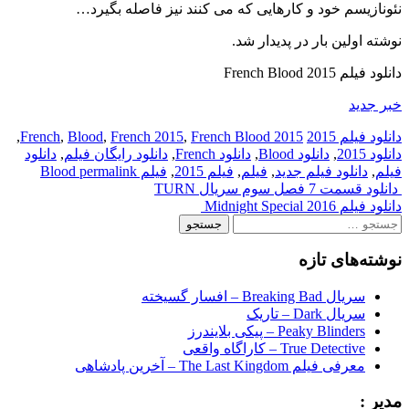
نئونازیسم خود و کارهایی که می کنند نیز فاصله بگیرد…
نوشته اولین بار در پدیدار شد.
دانلود فیلم French Blood 2015
خبر جدید
دانلود فیلم 2015
2015 French
French Blood
,
French 2015
,
Blood
,
,
دانلود 2015
,
دانلود Blood
,
دانلود French
,
دانلود رایگان فیلم
,
دانلود
فیلم
,
دانلود فیلم جدید
,
فیلم
,
فیلم 2015
,
فیلم Blood
permalink
Post
دانلود قسمت 7 فصل سوم سریال TURN
دانلود فیلم Midnight Special 2016
navigation
جستجو
برای:
نوشته‌های تازه
سریال Breaking Bad – افسار گسیخته
سریال Dark – تاریک
Peaky Blinders – پیکی بلایندرز
True Detective – کاراگاه واقعی
معرفی فیلم The Last Kingdom – آخرین پادشاهی
مدیر :