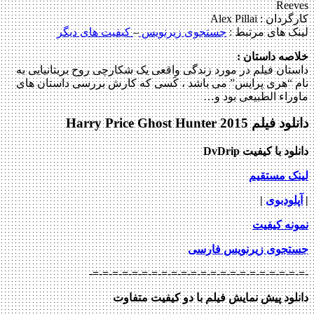
Reeves
کارگردان :
Alex Pillai
لینک های مرتبط :
جستجوی زیرنویس
–
کیفیت های دیگر
خلاصه داستان :
داستان فیلم در مورد زندگی واقعی یک شکارچی روح بریتانیایی به
نام “هری پرایس” می باشد ، کَسی که کارش بررسی داستان های
ماوراء الطبیعی بود و…
دانلود فیلم Harry Price Ghost Hunter 2015
دانلود با کیفیت DvDrip
لینک مستقیم
|
آپلودبوی
|
نمونه کیفیت
جستجوی زیرنویس فارسی
-=-=-=-=-=-=-=-=-=-=-=-=-=-=-=-=-=-=-=-=-=-=-
دانلود پیش نمایش فیلم با دو کیفیت متفاوت