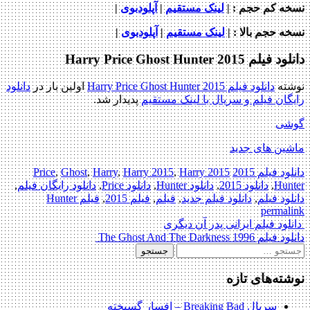
نسخه کم حجم
: |
لینک مستقیم
|
آپلودبوی
|
نسخه حجم بالا
: |
لینک مستقیم
|
آپلودبوی
|
دانلود فیلم Harry Price Ghost Hunter 2015
نوشته
دانلود فیلم Harry Price Ghost Hunter 2015
اولین بار در
دانلود
رایگان فیلم و سریال با لینک مستقیم
پدیدار شد.
گوشی
ماشین های جدید
دانلود فیلم 2015
2015 Price
Harry
,
Harry 2015
,
Harry
,
Ghost
,
Hunter
,
دانلود 2015
,
دانلود Hunter
,
دانلود Price
,
دانلود رایگان فیلم
,
دانلود فیلم
,
دانلود فیلم جدید
,
فیلم
,
فیلم 2015
,
فیلم Hunter
permalink
Post
دانلود فیلم ایرانی پدر آن دیگری
دانلود فیلم The Ghost And The Darkness 1996
navigation
جستجو
برای:
نوشته‌های تازه
سریال Breaking Bad – افسار گسیخته