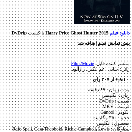
دانلود فیلم
Harry Price Ghost Hunter 2015
با کیفیت
DvDrip
پیش نمایش فیلم اضافه شد
منتشر کننده فایل:
Film2Movie
ژانر :
جنایی , غم انگیز , رازآلود
۶٫۸/۱۰ از ۳۰۷ رای
مدت زمان : ۸۹ دقیقه
زبان : انگلیسی
کیفیت : DvDrip
فرمت : MKV
انکودر : Ganool
حجم : ۳۵۰ مگابایت
محصول : انگلیس
ستارگان :
Rafe Spall, Cara Theobold, Richie Campbell, Lewis