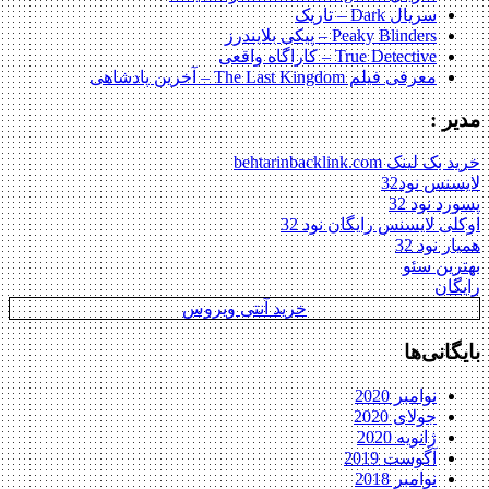
سریال Dark – تاریک
Peaky Blinders – پیکی بلایندرز
True Detective – کاراگاه واقعی
معرفی فیلم The Last Kingdom – آخرین پادشاهی
مدیر :
خرید بک لینک behtarinbacklink.com
لایسنس نود32
پسورد نود 32
اوکلی لایسنس رایگان نود 32
همیار نود 32
بهترین سئو
رایگان
خرید آنتی ویروس
بایگانی‌ها
نوامبر 2020
جولای 2020
ژانویه 2020
آگوست 2019
نوامبر 2018