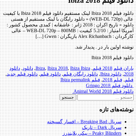
دانلود فیلم Ibiza 2018
دانلود فیلم Ibiza 2018 لینک مستقیم دانلود فیلم Ibiza 2018 با کیفیت
عالی (WEB-DL 720p) « دانلود رایگان با لینک مستقیم از هستی
دانلود » تاریخ اکران : 2018 ژانر : عاشقانه | کمدی محصول کشور :
آمریکا امتیاز : 5.2/10 کیفیت : WEB-DL 720p – 800MB – عالی
کارگردان : Alex Richanbach بازیگران : Gwen […]
نوشته اولین بار در . پدیدار شد.
دانلود فیلم Ibiza 2018
باران فیلم
2018 فیلم
,
Ibiza Ibiza
,
Ibiza 2018
,
Ibiza
,
دانلود
,
دانلود
2018
,
دانلود Ibiza
,
دانلود رایگان فیلم
,
دانلود فیلم
,
دانلود فیلم جدید
,
فیلم
,
فیلم 2018
,
فیلم Ibiza
permalink
Post
دانلود فیلم Gringo 2018
دانلود فیلم Animal World 2018
navigation
جستجو
برای:
نوشته‌های تازه
سریال Breaking Bad – افسار گسیخته
سریال Dark – تاریک
Peaky Blinders – پیکی بلایندرز