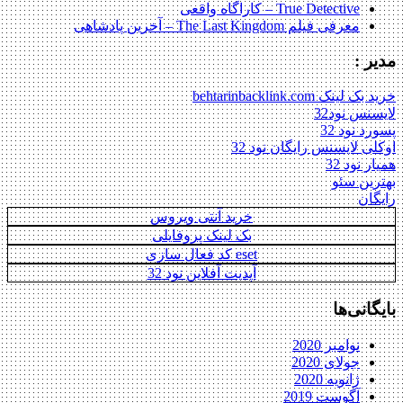
True Detective – کاراگاه واقعی
معرفی فیلم The Last Kingdom – آخرین پادشاهی
مدیر :
خرید بک لینک behtarinbacklink.com
لایسنس نود32
پسورد نود 32
اوکلی لایسنس رایگان نود 32
همیار نود 32
بهترین سئو
رایگان
خرید آنتی ویروس
بک لینک پروفایلی
eset کد فعال سازی
آپدیت آفلاین نود 32
بایگانی‌ها
نوامبر 2020
جولای 2020
ژانویه 2020
آگوست 2019