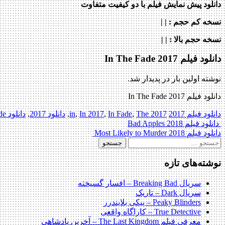
دانلود پیش نمایش فیلم با دو کیفیت متفاوت
نسخه کم حجم
: | |
نسخه حجم بالا
: | |
دانلود فیلم In The Fade 2017
نوشته اولین بار در پدیدار شد.
دانلود فیلم In The Fade 2017
دانلود فیلم 2017
2017 in
The
,
In Fade
,
In 2017
,
,
دانلود 2017
,
دانلود Fade
Post
دانلود فیلم Bad Apples 2018
دانلود فیلم Most Likely to Murder 2018
navigation
جستجو
برای:
نوشته‌های تازه
سریال Breaking Bad – افسار گسیخته
سریال Dark – تاریک
Peaky Blinders – پیکی بلایندرز
True Detective – کاراگاه واقعی
معرفی فیلم The Last Kingdom – آخرین پادشاهی