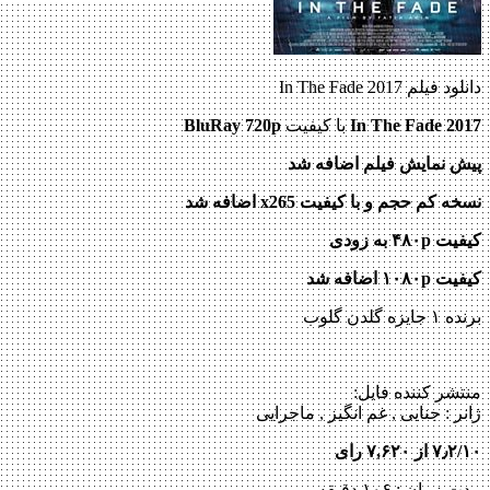
دانلود فیلم In The Fade 2017
In The Fade 2017
با کیفیت
BluRay 720p
پیش نمایش فیلم اضافه شد
نسخه کم حجم و با کیفیت x265 اضافه شد
کیفیت ۴۸۰p به زودی
کیفیت ۱۰۸۰p اضافه شد
برنده ۱ جایزه گلدن گلوب
منتشر کننده فایل:
ژانر :
جنایی , غم انگیز , ماجرایی
۷٫۲/۱۰ از ۷,۶۲۰ رای
مدت زمان : ۱۰۶ دقیقه