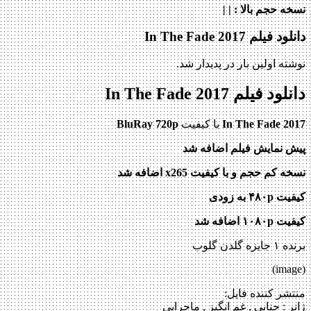
نسخه حجم بالا
: | |
دانلود فیلم In The Fade 2017
نوشته اولین بار در پدیدار شد.
دانلود فیلم In The Fade 2017
In The Fade 2017
با کیفیت
BluRay 720p
پیش نمایش فیلم اضافه شد
نسخه کم حجم و با کیفیت x265 اضافه شد
کیفیت ۴۸۰p به زودی
کیفیت ۱۰۸۰p اضافه شد
برنده ۱ جایزه گلدن گلوب
(image)
منتشر کننده فایل:
ژانر :
جنایی , غم انگیز , ماجرایی