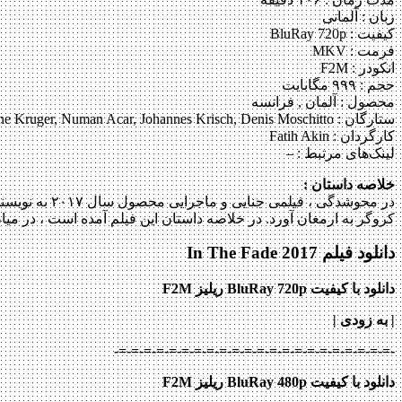
زبان : آلمانی
کیفیت : BluRay 720p
فرمت : MKV
انکودر : F2M
حجم : ۹۹۹ مگابایت
محصول : آلمان , فرانسه
ستارگان :
ne Kruger, Numan Acar, Johannes Krisch, Denis Moschitto
کارگردان :
Fatih Akin
لینک‌های مرتبط :
–
خلاصه داستان :
در محوشدگی ،
کروگر به ارمغان آورد. در خلاصه داستان این فیلم آمده است ، در میان جامعه‎ی ترک‎های ساکن هامبورگ در آلمان ، مادری فداکار می‌خواهد انتقام مرگ خانواده‎ی خود را بعد از انف
دانلود فیلم In The Fade 2017
دانلود با کیفیت BluRay 720p ریلیز F2M
| به زودی
|
-=-=-=-=-=-=-=-=-=-=-=-=-=-=-=-=-=-=-=-=-=-=-
دانلود با کیفیت BluRay 480p ریلیز F2M