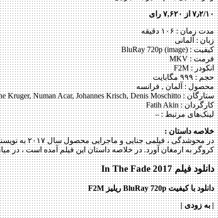
۷٫۲/۱۰ از ۷,۶۲۰ رای
مدت زمان : ۱۰۶ دقیقه
زبان : آلمانی
کیفیت : BluRay 720p (image)
فرمت : MKV
انکودر : F2M
حجم : ۹۹۹ مگابایت
محصول : آلمان , فرانسه
ستارگان :
ne Kruger, Numan Acar, Johannes Krisch, Denis Moschitto
کارگردان :
Fatih Akin
لینک‌های مرتبط :
–
خلاصه داستان :
در محوشدگی ،
کروگر به ارمغان آورد. در خلاصه داستان این فیلم آمده است ، در میان جامعه‎ی ترک‎های ساکن هامبورگ در آلمان ، مادری فداکار می‌خواهد انتقام مرگ خانواده‎ی خود را بعد از انف
دانلود فیلم In The Fade 2017
دانلود با کیفیت BluRay 720p ریلیز F2M
| به زودی
|