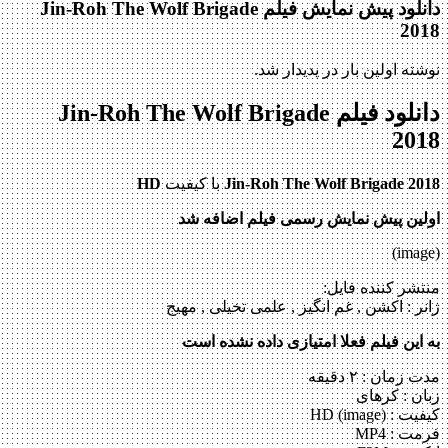
دانلود پیش نمایش فیلم Jin-Roh The Wolf Brigade
2018
نوشته اولین بار در پدیدار شد.
دانلود فیلم Jin-Roh The Wolf Brigade
2018
Jin-Roh The Wolf Brigade 2018
با کیفیت
HD
اولین پیش نمایش رسمی فیلم اضافه شد
(image)
منتشر کننده فایل:
ژانر :
اکشن , غم انگیز , علمی تخیلی , مهیج
به این فیلم فعلا امتیازی داده نشده است
مدت زمان : ۲ دقیقه
زبان : کره‎ای
کیفیت : HD (image)
فرمت : MP4