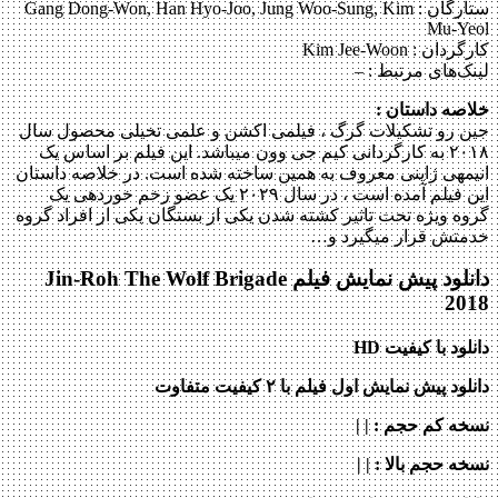
ستارگان :
Gang Dong-Won, Han Hyo-Joo, Jung Woo-Sung, Kim
Mu-Yeol
کارگردان :
Kim Jee-Woon
لینک‌های مرتبط :
–
خلاصه داستان :
جین رو تشکیلات گرگ ، فیلمی اکشن و علمی تخیلی محصول سال
۲۰۱۸ به کارگردانی کیم جی وون می‎باشد. این فیلم بر اساس یک
انیمه‎ی ژاپنی معروف به همین ساخته شده است. در خلاصه داستان
این فیلم آمده است ، در سال ۲۰۲۹ یک عضو زخم خورده‎ی یک
گروه ویژه تحت تاثیر کشته شدن یکی از بستگان یکی از افراد گروه
خدمتش قرار می‎گیرد و…
دانلود پیش نمایش فیلم Jin-Roh The Wolf Brigade
2018
دانلود با کیفیت HD
دانلود پیش نمایش اول فیلم با ۲ کیفیت متفاوت
نسخه کم حجم
: | |
نسخه حجم بالا
: | |