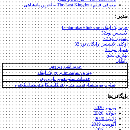
معرفی فیلم The Last Kingdom – آخرین پادشاهی
مدیر :
خرید بک لینک behtarinbacklink.com
لایسنس نود32
پسورد نود 32
اوکلی لایسنس رایگان نود 32
همیار نود 32
بهترین سئو
رایگان
خرید آنتی ویروس
بهترین سایت ها برای بک لینک
خدمات سئو تعمیر تلویزیون
سئو و بهینه سازی سایت برای کلمه کلیدی عمل غبغب
بایگانی‌ها
نوامبر 2020
جولای 2020
ژانویه 2020
آگوست 2019
نوامبر 2018