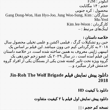
انکودر : F2M
حجم : ۱۴ مگابایت
محصول : کره جنوبی
ستارگان :
Gang Dong-Won, Han Hyo-Joo, Jung Woo-Sung, Kim
Mu-Yeol
کارگردان :
Kim Jee-Woon
لینک‌های مرتبط :
–
خلاصه داستان :
جین رو تشکیلات گرگ ، فیلمی اکشن و علمی تخیلی محصول سال
۲۰۱۸ به کارگردانی کیم جی وون می‎باشد. این فیلم بر اساس یک
انیمه‎ی ژاپنی معروف به همین ساخته شده است. در خلاصه داستان
این فیلم آمده است ، در سال ۲۰۲۹ یک عضو زخم خورده‎ی یک
گروه ویژه تحت تاثیر کشته شدن یکی از بستگان یکی از افراد گروه
خدمتش قرار می‎گیرد و…
دانلود پیش نمایش فیلم Jin-Roh The Wolf Brigade
2018
دانلود با کیفیت HD
دانلود پیش نمایش اول فیلم با ۲ کیفیت متفاوت
نسخه کم حجم
: | |