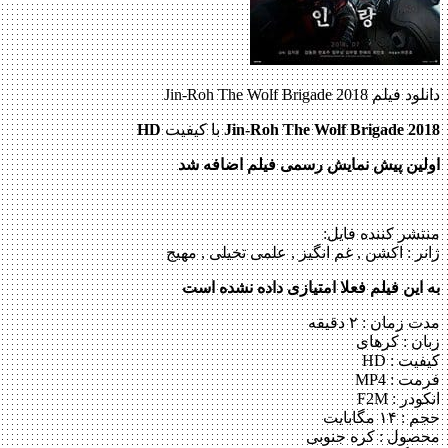
دانلود فیلم Jin-Roh The Wolf Brigade 2018
Jin-Roh The Wolf Brigade 2018
با کیفیت
HD
اولین پیش نمایش رسمی فیلم اضافه شد
منتشر کننده فایل:
ژانر :
اکشن , غم انگیز , علمی تخیلی , مهیج
به این فیلم فعلا امتیازی داده نشده است
مدت زمان : ۲ دقیقه
زبان : کره‎ای
کیفیت : HD
فرمت : MP4
انکودر : F2M
حجم : ۱۴ مگابایت
محصول : کره جنوبی