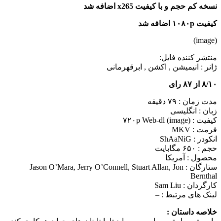
نسخه کم حجم و با کیفیت x265 اضافه شد
کیفیت ۱۰۸۰p اضافه شد
(image)
منتشر کننده فایل:
ژانر :
انیمیشن , اکشن , ابرقهرمانی
۸/۱۰ از ۸۷ رای
مدت زمان : ۷۹ دقیقه
زبان : انگلیسی
کیفیت : ۷۲۰p Web-dl (image)
فرمت : MKV
انکودر : ShAaNiG
حجم : ۶۵۰ مگابایت
محصول : آمریکا
ستارگان :
Jason O’Mara, Jerry O’Connell, Stuart Allan, Jon
Bernthal
کارگردان :
Sam Liu
لینک های مرتبط :
–
خلاصه داستان :