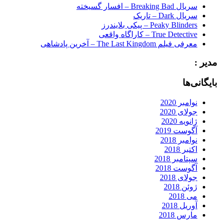
سریال Breaking Bad – افسار گسیخته
سریال Dark – تاریک
Peaky Blinders – پیکی بلایندرز
True Detective – کاراگاه واقعی
معرفی فیلم The Last Kingdom – آخرین پادشاهی
مدیر :
بایگانی‌ها
نوامبر 2020
جولای 2020
ژانویه 2020
آگوست 2019
نوامبر 2018
اکتبر 2018
سپتامبر 2018
آگوست 2018
جولای 2018
ژوئن 2018
می 2018
آوریل 2018
مارس 2018