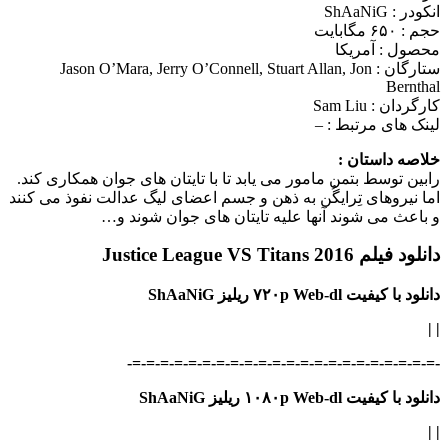
انکودر : ShAaNiG
حجم : ۶۵۰ مگابایت
محصول : آمریکا
ستارگان :
Jason O’Mara, Jerry O’Connell, Stuart Allan, Jon
Bernthal
کارگردان :
Sam Liu
لینک های مرتبط :
–
خلاصه داستان :
رابین توسط بتمن مامور می یابد تا با تایتان‌ های جوان همکاری کند.
اما نیروهای تِرایگُن به ذهن و جسم اعضای لیگ عدالت نفوذ می کنند
و باعث می شوند آنها علیه تایتان‌ های جوان شوند و…
دانلود فیلم Justice League VS Titans 2016
دانلود با کیفیت ۷۲۰p Web-dl ریلیز ShAaNiG
| |
-=-=-=-=-=-=-=-=-=-=-=-=-=-=-=-=-=-=-=-=-=-=-
دانلود با کیفیت ۱۰۸۰p Web-dl ریلیز ShAaNiG
| |