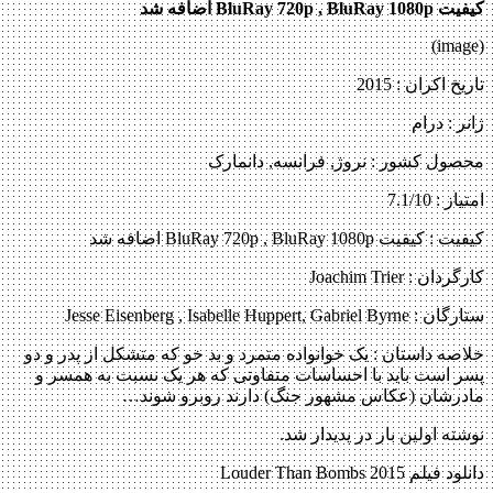
کیفیت BluRay 720p , BluRay 1080p اضافه شد
(image)
تاریخ اکران : 2015
ژانر : درام
محصول کشور : نروژ, فرانسه, دانمارک
امتیاز : 7.1/10
کیفیت : کیفیت BluRay 720p , BluRay 1080p اضافه شد
کارگردان : Joachim Trier
ستارگان : Jesse Eisenberg , Isabelle Huppert, Gabriel Byrne
خلاصه داستان :
یک خوانواده متمرد و بد خو که متشکل از پدر و دو
پسر است باید با احساسات متفاوتی که هر یک نسبت به همسر و
مادرشان (عکاس مشهور جنگ) دارند روبرو شوند…
نوشته اولین بار در پدیدار شد.
دانلود فیلم Louder Than Bombs 2015