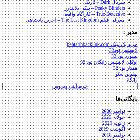
سریال Dark – تاریک
Peaky Blinders – پیکی بلایندرز
True Detective – کاراگاه واقعی
معرفی فیلم The Last Kingdom – آخرین پادشاهی
مدیر :
خرید بک لینک behtarinbacklink.com
لایسنس نود32
پسورد نود 32
اوکلی لایسنس رایگان نود 32
همیار نود 32
بهترین سئو
رایگان
خرید آنتی ویروس
بایگانی‌ها
نوامبر 2020
جولای 2020
ژانویه 2020
آگوست 2019
نوامبر 2018