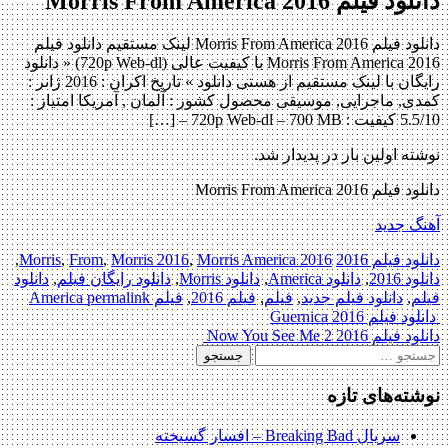
دانلود فیلم Morris From America 2016
دانلود فیلم Morris From America 2016 لینک مستقیم دانلود فیلم
Morris From America 2016 با کیفیت عالی (720p Web-dl) « دانلود
رایگان با لینک مستقیم از هستی دانلود » تاریخ اکران : 2016 ژانر :
کمدی, ماجرایی, موسیقی محصول کشور : آلمان , آمریکا امتیاز :
5.5/10 کیفیت : 720p Web-dl – 700 MB – […]
نوشته اولین بار در پدیدار شد.
دانلود فیلم Morris From America 2016
آهنگ جدید
دانلود فیلم 2016
2016 Morris
Morris America
,
Morris 2016
,
From
,
,
دانلود 2016
,
دانلود America
,
دانلود Morris
,
دانلود رایگان فیلم
,
دانلود
فیلم
,
دانلود فیلم جدید
,
فیلم
,
فیلم 2016
,
فیلم America
permalink
Post
دانلود فیلم Guernica 2016
دانلود فیلم Now You See Me 2 2016
navigation
جستجو
برای:
نوشته‌های تازه
سریال Breaking Bad – افسار گسیخته