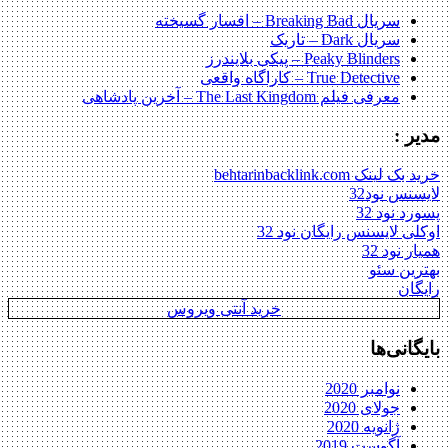
سریال Breaking Bad – افسار گسیخته
سریال Dark – تاریک
Peaky Blinders – پیکی بلایندرز
True Detective – کاراگاه واقعی
معرفی فیلم The Last Kingdom – آخرین پادشاهی
مدیر :
خرید بک لینک behtarinbacklink.com
لایسنس نود32
پسورد نود 32
اوکلی لایسنس رایگان نود 32
همیار نود 32
بهترین سئو
رایگان
خرید آنتی ویروس
بایگانی‌ها
نوامبر 2020
جولای 2020
ژانویه 2020
آگوست 2019