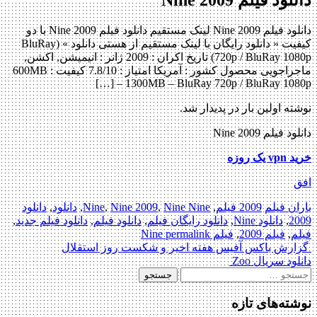
دانلود فیلم Nine 2009 لینک مستقیم دانلود فیلم Nine 2009 با دو
کیفیت « دانلود رایگان با لینک مستقیم از هستی دانلود » (BluRay
720p / BluRay 1080p) تاریخ اکران : 2009 ژانر : انیمیشن, اکشن,
ماجراجویی محصول کشور : آمریکا امتیاز : 7.8/10 کیفیت : 600MB
– 1300MB – BluRay 720p / BluRay 1080p […]
نوشته اولین بار در پدیدار شد.
دانلود فیلم Nine 2009
خرید vpn یک روزه
افق
باران فیلم
2009 فیلم
,
Nine Nine
,
Nine 2009
,
Nine
,
دانلود
,
دانلود
2009
,
دانلود Nine
,
دانلود رایگان فیلم
,
دانلود فیلم
,
دانلود فیلم جدید
,
فیلم
,
فیلم 2009
,
فیلم Nine
permalink
Post
گزارش باکس ‌آفیس هفته‌ اخیر و شکست روز استقلال
دانلود سریال Zoo
navigation
جستجو
برای:
نوشته‌های تازه