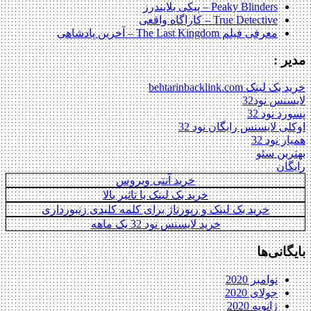
Peaky Blinders – پیکی بلایندرز
True Detective – کاراگاه واقعی
معرفی فیلم The Last Kingdom – آخرین پادشاهی
مدیر :
خرید بک لینک behtarinbacklink.com
لایسنس نود32
پسورد نود 32
اوکلی لایسنس رایگان نود 32
همیار نود 32
بهترین سئو
رایگان
خرید آنتی ویروس
خرید بک لینک با تاثیر بالا
خرید بک لینک و رپورتاژ برای کلمه کلیدی زنبورداری
خرید لایسنس نود 32 یک ماهه
بایگانی‌ها
نوامبر 2020
جولای 2020
ژانویه 2020