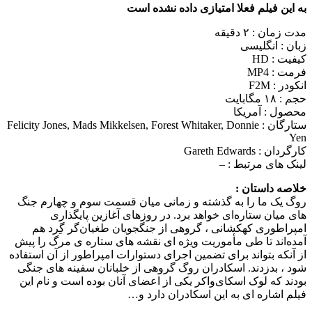
به این فیلم فعلا امتیازی داده نشده است
مدت زمان : ۲ دقیقه
زبان : انگلیسی
کیفیت : HD
فرمت : MP4
انکودر : F2M
حجم : ۱۸ مگابایت
محصول : آمریکا
ستارگان :
Felicity Jones, Mads Mikkelsen, Forest Whitaker, Donnie
Yen
کارگردان :
Gareth Edwards
لینک های مرتبط :
–
خلاصه داستان :
روگ یک ما را به گذشته و زمانی میان قسمت سوم و چهارم جنگ‌
های میان ستاره‌ای خواهد برد. در روزهای آغازین پایگذاری
امپراطوری کهکشانی ، گروهی از جنگجویان طغیان‌گر گِرد هم
آمده‌اند تا طی مأموریت ویژه‌ ای نقشه‌ های ستاره‌ ی مرگ را پیش‌
از آنکه بتواند برای تضمین اجرای دستوارات امپراطور از آن استفاده
شود ، بدزدند. اسکادران روگ گروهی از خلبانان سفینه‌ های جنگی
بودند که لوک اسکای‌واکر یکی از اعضای آنان بوده است و نام این
فیلم اشاره‌ ای به این اسکادران دارد و…