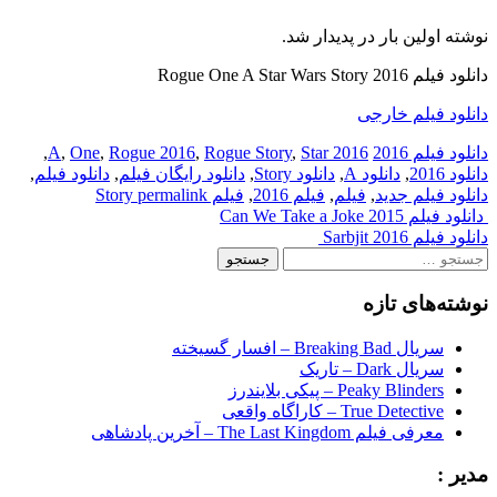
نوشته اولین بار در پدیدار شد.
دانلود فیلم Rogue One A Star Wars Story 2016
دانلود فیلم خارجی
دانلود فیلم 2016
2016 A
Star
,
Rogue Story
,
Rogue 2016
,
One
,
,
دانلود 2016
,
دانلود A
,
دانلود Story
,
دانلود رایگان فیلم
,
دانلود فیلم
,
دانلود فیلم جدید
,
فیلم
,
فیلم 2016
,
فیلم Story
permalink
Post
دانلود فیلم Can We Take a Joke 2015
دانلود فیلم Sarbjit 2016
navigation
جستجو
برای:
نوشته‌های تازه
سریال Breaking Bad – افسار گسیخته
سریال Dark – تاریک
Peaky Blinders – پیکی بلایندرز
True Detective – کاراگاه واقعی
معرفی فیلم The Last Kingdom – آخرین پادشاهی
مدیر :