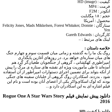
کیفیت : HD (image)
فرمت : MP4
انکودر : F2M
حجم : ۱۸ مگابایت
محصول : آمریکا
ستارگان :
Felicity Jones, Mads Mikkelsen, Forest Whitaker, Donnie
Yen
کارگردان :
Gareth Edwards
لینک های مرتبط :
–
خلاصه داستان :
روگ یک ما را به گذشته و زمانی میان قسمت سوم و چهارم جنگ‌
های میان ستاره‌ای خواهد برد. در روزهای آغازین پایگذاری
امپراطوری کهکشانی ، گروهی از جنگجویان طغیان‌گر گِرد هم
آمده‌اند تا طی مأموریت ویژه‌ ای نقشه‌ های ستاره‌ ی مرگ را پیش‌
از آنکه بتواند برای تضمین اجرای دستوارات امپراطور از آن استفاده
شود ، بدزدند. اسکادران روگ گروهی از خلبانان سفینه‌ های جنگی
بودند که لوک اسکای‌واکر یکی از اعضای آنان بوده است و نام این
فیلم اشاره‌ ای به این اسکادران دارد و…
دانلود پیش نمایش فیلم Rogue One A Star Wars Story
2016
دانلود با کیفیت HD