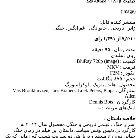
کیفیت ۱۰۸۰p اضافه شد
(image)
منتشر کننده فایل:
ژانر :
تاریخی , خانوادگی , غم انگیز , جنگی
۷٫۲/۱۰ از ۱,۴۹۱ رای
مدت زمان : ۹۵ دقیقه
زبان : هلندی
کیفیت : BluRay 720p (image)
فرمت : MKV
انکودر : F2M
حجم : ۸۷۵ مگابایت
محصول : هلند , بلژیک , لوکزامبورگ
ستارگان :
Mas Bronkhuyzen, Joes Brauers, Loek Peters, Pippa
Allen
کارگردان :
Dennis Bots
لینک‌های مرتبط :
–
خلاصه داستان :
اسرار جنگ ، فیلمی تاریخی و جنگی محصول سال ۲۰۱۴ به
کارگردانی دنیس بوتس می‎باشد. داستان این فیلم در زمان جنگ
جهانی دوم رخ می‎دهد و درباره‎ی دو پسربچه هست که زمانی که یک