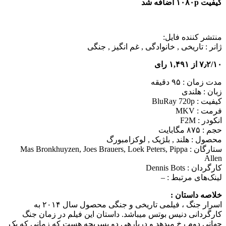
کیفیت ۱۰۸۰p اضافه شد
منتشر کننده فایل:
ژانر :
تاریخی , خانوادگی , غم انگیز , جنگی
۷٫۲/۱۰ از ۱,۴۹۱ رای
مدت زمان : ۹۵ دقیقه
زبان : هلندی
کیفیت : BluRay 720p
فرمت : MKV
انکودر : F2M
حجم : ۸۷۵ مگابایت
محصول : هلند , بلژیک , لوکزامبورگ
ستارگان :
Mas Bronkhuyzen, Joes Brauers, Loek Peters, Pippa
Allen
کارگردان :
Dennis Bots
لینک‌های مرتبط :
–
خلاصه داستان :
اسرار جنگ ، فیلمی تاریخی و جنگی محصول سال ۲۰۱۴ به
کارگردانی دنیس بوتس می‎باشد. داستان این فیلم در زمان جنگ
جهانی دوم رخ می‎دهد و درباره‎ی دو پسربچه هست که زمانی که یک