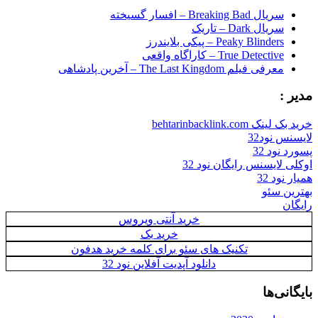
سریال Breaking Bad – افسار گسیخته
سریال Dark – تاریک
Peaky Blinders – پیکی بلایندرز
True Detective – کاراگاه واقعی
معرفی فیلم The Last Kingdom – آخرین پادشاهی
مدیر :
خرید بک لینک behtarinbacklink.com
لایسنس نود32
پسورد نود 32
اوکلی لایسنس رایگان نود 32
همیار نود 32
بهترین سئو
رایگان
خرید آنتی ویروس
خرید بک
تکنیک های سئو برای کلمه خرید هدفون
دانلود آپدیت آفلاین نود 32
بایگانی‌ها