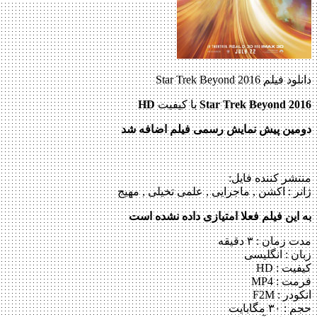
دانلود فیلم Star Trek Beyond 2016
Star Trek Beyond 2016
با کیفیت
HD
دومین پیش نمایش رسمی فیلم اضافه شد
منتشر کننده فایل:
ژانر :
اکشن , ماجرایی , علمی تخیلی , مهیج
به این فیلم فعلا امتیازی داده نشده است
مدت زمان : ۳ دقیقه
زبان : انگلیسی
کیفیت : HD
فرمت : MP4
انکودر : F2M
حجم : ۳۰ مگابایت