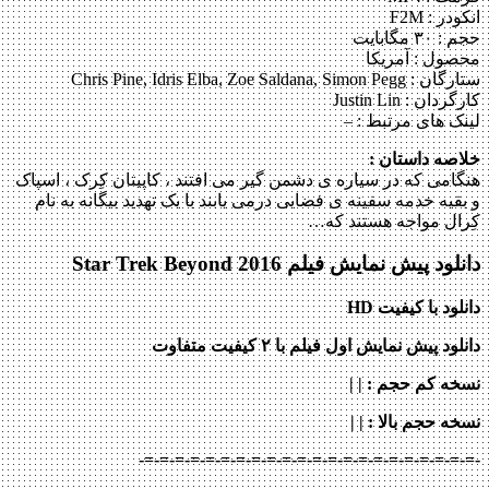
انکودر : F2M
حجم : ۳۰ مگابایت
محصول : آمریکا
ستارگان :
Chris Pine, Idris Elba, Zoe Saldana, Simon Pegg
کارگردان :
Justin Lin
لینک های مرتبط :
–
خلاصه داستان :
هنگامی که در سیاره ی دشمن گیر می افتند ، کاپیتان کِرک ، اسپاک
و بقیه خدمه سفینه ی فضایی درمی یابند با یک تهدید بیگانه به نام
کِرال مواجه هستند که…
دانلود پیش نمایش فیلم Star Trek Beyond 2016
دانلود با کیفیت HD
دانلود پیش نمایش اول فیلم با ۲ کیفیت متفاوت
نسخه کم حجم
: | |
نسخه حجم بالا
: | |
-=-=-=-=-=-=-=-=-=-=-=-=-=-=-=-=-=-=-=-=-=-=-