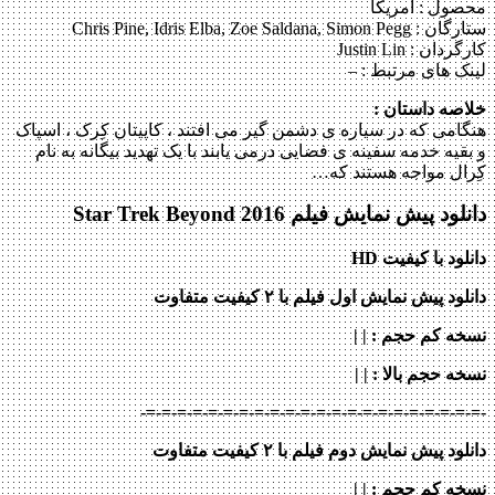
محصول : آمریکا
ستارگان :
Chris Pine, Idris Elba, Zoe Saldana, Simon Pegg
کارگردان :
Justin Lin
لینک های مرتبط :
–
خلاصه داستان :
هنگامی که در سیاره ی دشمن گیر می افتند ، کاپیتان کِرک ، اسپاک
و بقیه خدمه سفینه ی فضایی درمی یابند با یک تهدید بیگانه به نام
کِرال مواجه هستند که…
دانلود پیش نمایش فیلم Star Trek Beyond 2016
دانلود با کیفیت HD
دانلود پیش نمایش اول فیلم با ۲ کیفیت متفاوت
نسخه کم حجم
: | |
نسخه حجم بالا
: | |
-=-=-=-=-=-=-=-=-=-=-=-=-=-=-=-=-=-=-=-=-=-=-
دانلود پیش نمایش دوم فیلم با ۲ کیفیت متفاوت
نسخه کم حجم
: | |