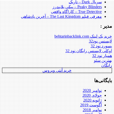
سریال Dark – تاریک
Peaky Blinders – پیکی بلایندرز
True Detective – کاراگاه واقعی
معرفی فیلم The Last Kingdom – آخرین پادشاهی
مدیر :
خرید بک لینک behtarinbacklink.com
لایسنس نود32
پسورد نود 32
اوکلی لایسنس رایگان نود 32
همیار نود 32
بهترین سئو
رایگان
خرید آنتی ویروس
بایگانی‌ها
نوامبر 2020
جولای 2020
ژانویه 2020
آگوست 2019
نوامبر 2018