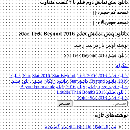
دانلود پیش نمایش دوم فیلم با ۲ کیفیت متفاوت
نسخه کم حجم
: | |
نسخه حجم بالا
: | |
دانلود پیش نمایش فیلم Star Trek Beyond 2016
نوشته اولین بار در پدیدار شد.
دانلود فیلم Star Trek Beyond 2016
تلگرام
دانلود فیلم 2016
2016 Star
Trek
,
Star Beyond
,
Star 2016
,
,
دانلود
2016
,
دانلود Beyond
,
دانلود Star
,
دانلود رایگان فیلم
,
دانلود فیلم
,
دانلود فیلم جدید
,
فیلم
,
فیلم 2016
,
فیلم Beyond
permalink
Post
دانلود فیلم Louder Than Bombs 2015
دانلود فیلم Sonic Sea 2016
navigation
جستجو
برای:
نوشته‌های تازه
سریال Breaking Bad – افسار گسیخته