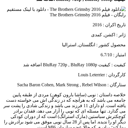
تاریخ اکران : 2016
ژانر : اکشن, کمدی
محصول کشور : انگلستان, استرالیا
امتیاز : 6.7/10
کیفیت : کیفیت BluRay 720p , BluRay 1080p اضافه شد
کارگردان : Louis Leterrier
ستارگان : Sacha Baron Cohen, Mark Strong , Rebel Wilson
خلاصه داستان :
نوبی (ساشا بارون کوهن) مردی از طبقه پایین
جامعه می باشد که به هرآنچه که در زندگی اش می خواسته دست
یافته است. او دارای 11 فرزند می باشد و زندگی شادی را پشت سر
می گذارد. تنها مسئله ای که نوبی را آزار می دهد، فقدان برادر
کوچکترش سباستین (مارک استرانگ) است که از دوران کودکی
دیگر او را ندیده. اما پس از 28 سال نوبی موفق می شود برادرش را
پیدا کند؛ برادری که حالا عضو سازمان MI6 است…