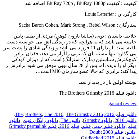
کیفیت : کیفیت BluRay 720p , BluRay 1080p اضافه شد
کارگردان : Louis Leterrier
ستارگان : Sacha Baron Cohen, Mark Strong , Rebel Wilson
خلاصه داستان :
نوبی (ساشا بارون کوهن) مردی از طبقه پایین
جامعه می باشد که به هرآنچه که در زندگی اش می خواسته دست
یافته است. او دارای 11 فرزند می باشد و زندگی شادی را پشت سر
می گذارد. تنها مسئله ای که نوبی را آزار می دهد، فقدان برادر
کوچکترش سباستین (مارک استرانگ) است که از دوران کودکی
دیگر او را ندیده. اما پس از 28 سال نوبی موفق می شود برادرش را
پیدا کند؛ برادری که حالا عضو سازمان MI6 است…
نوشته اولین بار در پدیدار شد.
دانلود فیلم The Brothers Grimsby 2016
ganool review
دانلود فیلم 2016
2016 The
The Grimsby
,
The 2016
,
Brothers
,
,
دانلود 2016
,
دانلود Grimsby
,
دانلود The
,
دانلود رایگان فیلم
,
دانلود
فیلم
,
دانلود فیلم جدید
,
فیلم
,
فیلم 2016
,
فیلم Grimsby
permalink
Post
دانلود فیلم Doubt 2008
دانلود فیلم Gridlocked 2015