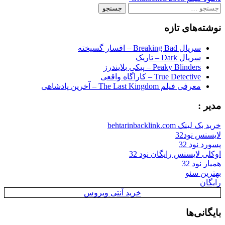
navigation
جستجو
برای:
نوشته‌های تازه
سریال Breaking Bad – افسار گسیخته
سریال Dark – تاریک
Peaky Blinders – پیکی بلایندرز
True Detective – کاراگاه واقعی
معرفی فیلم The Last Kingdom – آخرین پادشاهی
مدیر :
خرید بک لینک behtarinbacklink.com
لایسنس نود32
پسورد نود 32
اوکلی لایسنس رایگان نود 32
همیار نود 32
بهترین سئو
رایگان
خرید آنتی ویروس
بایگانی‌ها