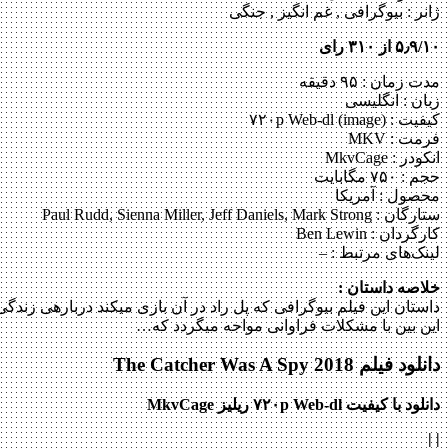
ژانر :
بیوگرافی , غم انگیز , جنگی
۵٫۹/۱۰ از ۳۱۰ رای
مدت زمان : ۹۵ دقیقه
زبان : انگلیسی
کیفیت : ۷۲۰p Web-dl (image)
فرمت : MKV
انکودر : MkvCage
حجم : ۷۵۰ مگابایت
محصول : آمریکا
ستارگان :
Paul Rudd, Sienna Miller, Jeff Daniels, Mark Strong
کارگردان :
Ben Lewin
لینک‌های مرتبط :
–
خلاصه داستان :
این بین با مشکلات فراوانی مواجه می‎گردد که…
دانلود فیلم The Catcher Was A Spy 2018
دانلود با کیفیت ۷۲۰p Web-dl ریلیز MkvCage
|
|