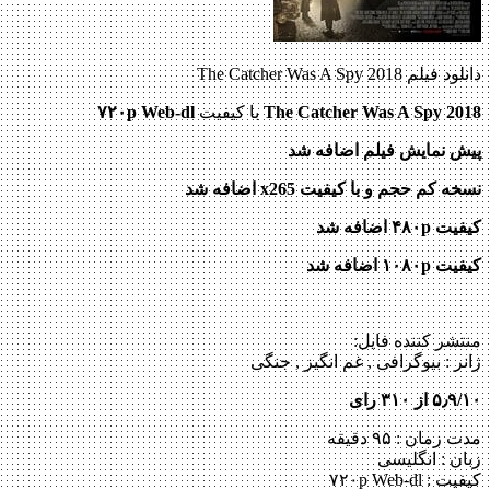
دانلود فیلم The Catcher Was A Spy 2018
The Catcher Was A Spy 2018
با کیفیت
۷۲۰p Web-dl
پیش نمایش فیلم اضافه شد
نسخه کم حجم و با کیفیت x265 اضافه شد
کیفیت ۴۸۰p اضافه شد
کیفیت ۱۰۸۰p اضافه شد
منتشر کننده فایل:
ژانر :
بیوگرافی , غم انگیز , جنگی
۵٫۹/۱۰ از ۳۱۰ رای
مدت زمان : ۹۵ دقیقه
زبان : انگلیسی
کیفیت : ۷۲۰p Web-dl