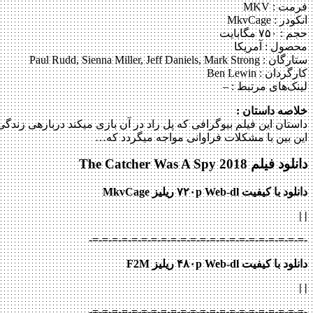
فرمت : MKV
انکودر : MkvCage
حجم : ۷۵۰ مگابایت
محصول : آمریکا
ستارگان :
Paul Rudd, Sienna Miller, Jeff Daniels, Mark Strong
کارگردان :
Ben Lewin
لینک‌های مرتبط :
–
خلاصه داستان :
این بین با مشکلات فراوانی مواجه می‎گردد که…
دانلود فیلم The Catcher Was A Spy 2018
دانلود با کیفیت ۷۲۰p Web-dl ریلیز MkvCage
|
|
-=-=-=-=-=-=-=-=-=-=-=-=-=-=-=-=-=-=-=-=-=-=-
دانلود با کیفیت ۴۸۰p Web-dl ریلیز F2M
|
|
-=-=-=-=-=-=-=-=-=-=-=-=-=-=-=-=-=-=-=-=-=-=-