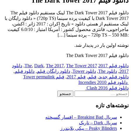
دانلود فیلم The Dark Tower 2017
دانلود فیلم The Dark Tower 2017 لینک مستقیم دانلود فیلم The
Dark Tower 2017 با کیفیت پرده سینما (720p TS) « دانلود رایگان با
لینک مستقیم از هستی دانلود » تاریخ اکران : 2017 ژانر : اکشن،
ماجراجویی، فانتزی محصول کشور : آمریکا امتیاز : 6.0/10 کیفیت
:720p TS – 550 MB – پرده سینما […]
نوشته اولین بار در پدیدار شد.
دانلود فیلم The Dark Tower 2017
دانلود فیلم 2017
2017 The
The Tower
,
The 2017
,
Dark
,
,
دانلود
2017
,
دانلود The
,
دانلود Tower
,
دانلود رایگان فیلم
,
دانلود فیلم
,
دانلود فیلم جدید
,
فیلم
,
فیلم 2017
,
فیلم Tower
permalink
Post
دانلود فیلم Incendies 2010
دانلود فیلم Clash 2016
navigation
جستجو
برای:
نوشته‌های تازه
سریال Breaking Bad – افسار گسیخته
سریال Dark – تاریک
Peaky Blinders – پیکی بلایندرز