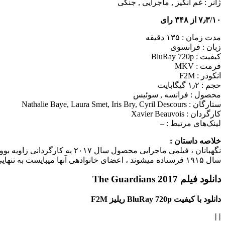
ژانر :
غم انگیز , ماجرایی , جنگی
۷٫۳/۱۰ از ۳۴۸ رای
مدت زمان : ۱۳۵ دقیقه
زبان : فرانسوی
کیفیت : BluRay 720p
فرمت : MKV
انکودر : F2M
حجم : ۱٫۲ گیگابایت
محصول : فرانسه , سوئیس
ستارگان :
Nathalie Baye, Laura Smet, Iris Bry, Cyril Descours
کارگردان :
Xavier Beauvois
لینک‌های مرتبط :
–
خلاصه داستان :
سال ۱۹۱۵ فرستاده می‎شوند ، اعضای خانواده‎ی آنها می‎بایست به تنهایی از پس مشکلات زندگی و مزرعه بر بیایند و…
دانلود فیلم The Guardians 2017
دانلود با کیفیت BluRay 720p ریلیز F2M
|
|