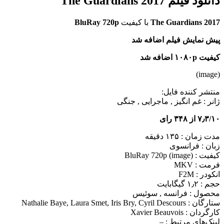
دانلود فیلم The Guardians 2017
The Guardians 2017
با کیفیت
BluRay 720p
پیش نمایش فیلم اضافه شد
کیفیت ۱۰۸۰p اضافه شد
(image)
منتشر کننده فایل:
ژانر :
غم انگیز , ماجرایی , جنگی
۷٫۳/۱۰ از ۳۴۸ رای
مدت زمان : ۱۳۵ دقیقه
زبان : فرانسوی
کیفیت : BluRay 720p (image)
فرمت : MKV
انکودر : F2M
حجم : ۱٫۲ گیگابایت
محصول : فرانسه , سوئیس
ستارگان :
Nathalie Baye, Laura Smet, Iris Bry, Cyril Descours
کارگردان :
Xavier Beauvois
لینک‌های مرتبط :
–