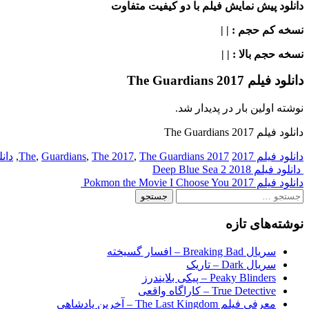
دانلود پیش نمایش فیلم با دو کیفیت متفاوت
نسخه کم حجم
: | |
نسخه حجم بالا
: | |
دانلود فیلم The Guardians 2017
نوشته اولین بار در پدیدار شد.
دانلود فیلم The Guardians 2017
دانلود فیلم 2017
2017 The
The Guardians
,
The 2017
,
Guardians
,
,
دانلود
Post
دانلود فیلم Deep Blue Sea 2 2018
دانلود فیلم Pokmon the Movie I Choose You 2017
navigation
جستجو
برای:
نوشته‌های تازه
سریال Breaking Bad – افسار گسیخته
سریال Dark – تاریک
Peaky Blinders – پیکی بلایندرز
True Detective – کاراگاه واقعی
معرفی فیلم The Last Kingdom – آخرین پادشاهی