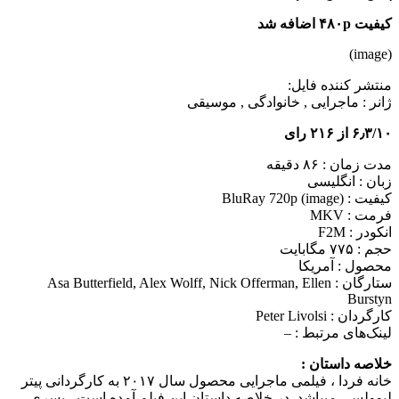
کیفیت ۴۸۰p اضافه شد
(image)
منتشر کننده فایل:
ژانر :
ماجرایی , خانوادگی , موسیقی
۶٫۳/۱۰ از ۲۱۶ رای
مدت زمان : ۸۶ دقیقه
زبان : انگلیسی
کیفیت : BluRay 720p (image)
فرمت : MKV
انکودر : F2M
حجم : ۷۷۵ مگابایت
محصول : آمریکا
ستارگان :
Asa Butterfield, Alex Wolff, Nick Offerman, Ellen
Burstyn
کارگردان :
Peter Livolsi
لینک‌های مرتبط :
–
خلاصه داستان :
خانه فردا ، فیلمی ماجرایی محصول سال ۲۰۱۷ به کارگردانی پیتر
لیوولسی می‎باشد. در خلاصه داستان این فیلم آمده است ، پسری