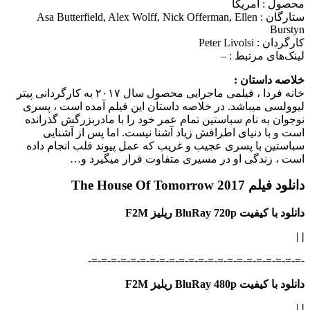
محصول : آمریکا
ستارگان :
Asa Butterfield, Alex Wolff, Nick Offerman, Ellen
Burstyn
کارگردان :
Peter Livolsi
لینک‌های مرتبط :
–
خلاصه داستان :
خانه فردا ، فیلمی ماجرایی محصول سال ۲۰۱۷ به کارگردانی پیتر
لیوولسی می‎باشد. در خلاصه داستان این فیلم آمده است ، پسری
نوجوان به نام سباستین تمام عمر خود را با مادربزرگش گذرانده
است و با دنیای اطرافش زیاد آشنا نیست. اما پس از آشنایی
سباستین با پسری عجیب و غریب که عمل پیوند قلب انجام داده
است ، زندگی او در مسیری متفاوت قرار می‎گیرد و…
دانلود فیلم The House Of Tomorrow 2017
دانلود با کیفیت BluRay 720p ریلیز F2M
|
|
-=-=-=-=-=-=-=-=-=-=-=-=-=-=-=-=-=-=-=-=-=-=-
دانلود با کیفیت BluRay 480p ریلیز F2M
|
|