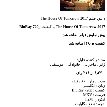
دانلود فیلم The House Of Tomorrow 2017
The House Of Tomorrow 2017
با کیفیت
BluRay 720p
پیش نمایش فیلم اضافه شد
کیفیت ۴۸۰p اضافه شد
منتشر کننده فایل:
ژانر :
ماجرایی , خانوادگی , موسیقی
۶٫۳/۱۰ از ۲۱۶ رای
مدت زمان : ۸۶ دقیقه
زبان : انگلیسی
کیفیت : BluRay 720p
فرمت : MKV
انکودر : F2M
حجم : ۷۷۵ مگابایت