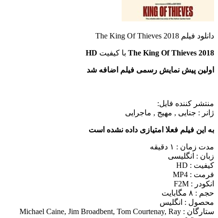
دانلود فیلم The King Of Thieves 2018
The King Of Thieves 2018
با کیفیت
HD
اولین پیش نمایش رسمی فیلم اضافه شد
منتشر کننده فایل:
ژانر :
جنایی , مهیج , ماجرایی
به این فیلم فعلا امتیازی داده نشده است
مدت زمان : ۱ دقیقه
زبان : انگلیسی
کیفیت : HD
فرمت : MP4
انکودر : F2M
حجم : ۸ مگابایت
محصول : انگلیس
ستارگان :
Michael Caine, Jim Broadbent, Tom Courtenay, Ray