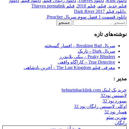
دانلود King
,
دانلود Thieves
,
دانلود رایگان فیلم
,
دانلود فیلم
,
دانلود
فیلم جدید
,
فیلم
,
فیلم 2018
,
فیلم Thieves
permalink
Post
دانلود فیلم Dark River 2017
دانلود قسمت 1 فصل سوم سریال Preacher
navigation
جستجو
برای:
نوشته‌های تازه
سریال Breaking Bad – افسار گسیخته
سریال Dark – تاریک
Peaky Blinders – پیکی بلایندرز
True Detective – کاراگاه واقعی
معرفی فیلم The Last Kingdom – آخرین پادشاهی
مدیر :
خرید بک لینک behtarinbacklink.com
لایسنس نود32
پسورد نود 32
اوکلی لایسنس رایگان نود 32
همیار نود 32
بهترین سئو
رایگان
خرید آنتی ویروس