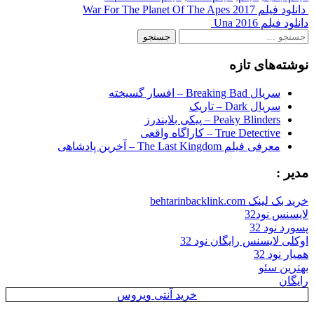
Post
دانلود فیلم War For The Planet Of The Apes 2017
دانلود فیلم Una 2016
navigation
جستجو
برای:
نوشته‌های تازه
سریال Breaking Bad – افسار گسیخته
سریال Dark – تاریک
Peaky Blinders – پیکی بلایندرز
True Detective – کاراگاه واقعی
معرفی فیلم The Last Kingdom – آخرین پادشاهی
مدیر :
خرید بک لینک behtarinbacklink.com
لایسنس نود32
پسورد نود 32
اوکلی لایسنس رایگان نود 32
همیار نود 32
بهترین سئو
رایگان
خرید آنتی ویروس