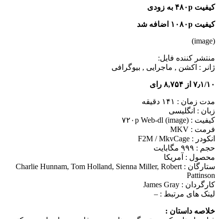
کیفیت ۴۸۰p به زودی
کیفیت ۱۰۸۰p اضافه شد
(image)
منتشر کننده فایل:
ژانر :
اکشن , ماجرایی , بیوگرافی
۷٫۱/۱۰ از ۸,۷۵۴ رای
مدت زمان : ۱۴۱ دقیقه
زبان : انگلیسی
کیفیت : ۷۲۰p Web-dl (image)
فرمت : MKV
انکودر : F2M / MkvCage
حجم : ۹۹۹ مگابایت
محصول : آمریکا
ستارگان :
Charlie Hunnam, Tom Holland, Sienna Miller, Robert
Pattinson
کارگردان :
James Gray
لینک های مرتبط :
–
خلاصه داستان :