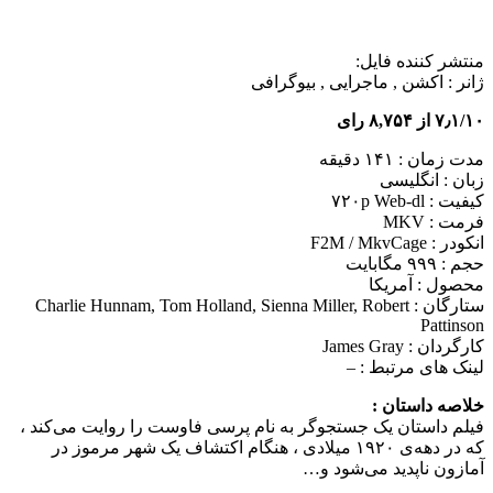
منتشر کننده فایل:
ژانر :
اکشن , ماجرایی , بیوگرافی
۷٫۱/۱۰ از ۸,۷۵۴ رای
مدت زمان : ۱۴۱ دقیقه
زبان : انگلیسی
کیفیت : ۷۲۰p Web-dl
فرمت : MKV
انکودر : F2M / MkvCage
حجم : ۹۹۹ مگابایت
محصول : آمریکا
ستارگان :
Charlie Hunnam, Tom Holland, Sienna Miller, Robert
Pattinson
کارگردان :
James Gray
لینک های مرتبط :
–
خلاصه داستان :
فیلم داستان یک جستجوگر به نام پرسی فاوست را روایت می‌کند ،
که در دهه‌ی ۱۹۲۰ میلادی ، هنگام اکتشاف یک شهر مرموز در
آمازون ناپدید می‌شود و…