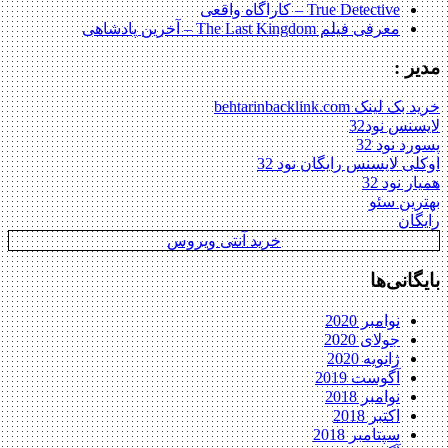
True Detective – کاراگاه واقعی
معرفی فیلم The Last Kingdom – آخرین پادشاهی
مدیر :
خرید بک لینک behtarinbacklink.com
لایسنس نود32
پسورد نود 32
اوکلی لایسنس رایگان نود 32
همیار نود 32
بهترین سئو
رایگان
خرید آنتی ویروس
بایگانی‌ها
نوامبر 2020
جولای 2020
ژانویه 2020
آگوست 2019
نوامبر 2018
اکتبر 2018
سپتامبر 2018