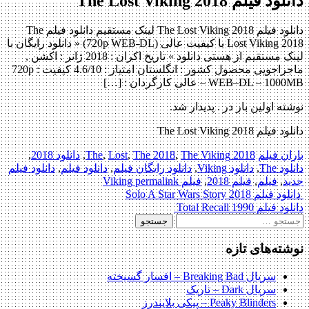
دانلود فیلم The Lost Viking 2018
دانلود فیلم The Lost Viking 2018 لینک مستقیم دانلود فیلم The
Lost Viking 2018 با کیفیت عالی (720p WEB-DL) « دانلود رایگان با
لینک مستقیم از هستی دانلود » تاریخ اکران : 2018 ژانر : اکشن ,
ماجراجویی محصول کشور : انگلستان امتیاز : 4.6/10 کیفیت : 720p
WEB–DL – 1000MB – عالی کارگردان : […]
نوشته اولین بار در . پدیدار شد.
دانلود فیلم The Lost Viking 2018
باران فیلم
2018 The
The Viking
,
The 2018
,
Lost
,
,
دانلود 2018
,
دانلود The
,
دانلود Viking
,
دانلود رایگان فیلم
,
دانلود فیلم
,
دانلود فیلم
جدید
,
فیلم
,
فیلم 2018
,
فیلم Viking
permalink
Post
دانلود فیلم Solo A Star Wars Story 2018
دانلود فیلم Total Recall 1990
navigation
جستجو
برای:
نوشته‌های تازه
سریال Breaking Bad – افسار گسیخته
سریال Dark – تاریک
Peaky Blinders – پیکی بلایندرز