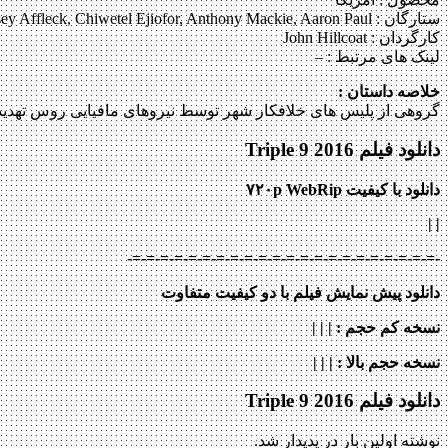
ستارگان :
ey Affleck, Chiwetel Ejiofor, Anthony Mackie, Aaron Paul
کارگردان :
John Hillcoat
لینک های مرتبط :
–
خلاصه داستان :
گروهی از پلیس های خلافکار شهر توسط نیروهای مافیایی روس تهدید 
دانلود فیلم Triple 9 2016
دانلود با کیفیت ۷۲۰p WebRip
| |
-=-=-=-=-=-=-=-=-=-=-=-=-=-=-=-=-=-=-=-=-=-=-
دانلود پیش نمایش فیلم با دو کیفیت متفاوت
نسخه کم حجم
: | | |
نسخه حجم بالا
: | | |
دانلود فیلم Triple 9 2016
نوشته اولین بار در پدیدار شد.