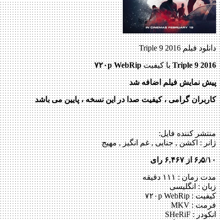
دانلود فیلم Triple 9 2016
Triple 9 2016
با کیفیت
۷۲۰p WebRip
پیش نمایش فیلم اضافه شد
کاربران گرامی ، کیفیت صدا در این نسخه ، پایین می باشد
منتشر کننده فایل:
ژانر :
اکشن , جنایی , غم انگیز , مهیج
۶٫۵/۱۰ از ۶,۴۶۷ رای
مدت زمان : ۱۱۱ دقیقه
زبان : انگلیسی
کیفیت : ۷۲۰p WebRip
فرمت : MKV
انکودر : SHeRiF