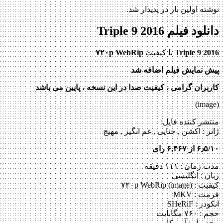
نوشته اولین بار در پدیدار شد.
دانلود فیلم Triple 9 2016
Triple 9 2016
با کیفیت
۷۲۰p WebRip
پیش نمایش فیلم اضافه شد
کاربران گرامی ، کیفیت صدا در این نسخه ، پایین می باشد
(image)
منتشر کننده فایل:
ژانر :
اکشن , جنایی , غم انگیز , مهیج
۶٫۵/۱۰ از ۶,۴۶۷ رای
مدت زمان : ۱۱۱ دقیقه
زبان : انگلیسی
کیفیت : ۷۲۰p WebRip (image)
فرمت : MKV
انکودر : SHeRiF
حجم : ۷۶۰ مگابایت
محصول : آمریکا