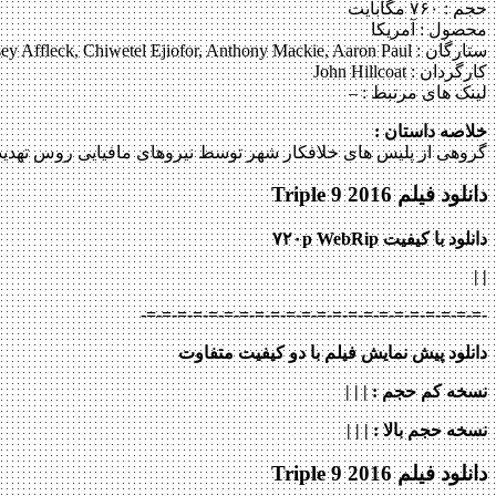
حجم : ۷۶۰ مگابایت
محصول : آمریکا
ستارگان :
ey Affleck, Chiwetel Ejiofor, Anthony Mackie, Aaron Paul
کارگردان :
John Hillcoat
لینک های مرتبط :
–
خلاصه داستان :
گروهی از پلیس های خلافکار شهر توسط نیروهای مافیایی روس تهدید 
دانلود فیلم Triple 9 2016
دانلود با کیفیت ۷۲۰p WebRip
| |
-=-=-=-=-=-=-=-=-=-=-=-=-=-=-=-=-=-=-=-=-=-=-
دانلود پیش نمایش فیلم با دو کیفیت متفاوت
نسخه کم حجم
: | | |
نسخه حجم بالا
: | | |
دانلود فیلم Triple 9 2016