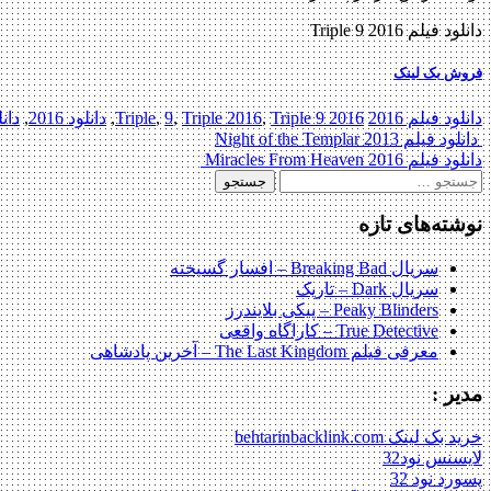
دانلود فیلم Triple 9 2016
فروش بک لینک
دانلود فیلم 2016
2016 Triple
Triple 9
,
Triple 2016
,
9
,
,
دانلود 2016
,
دانل
Post
دانلود فیلم Night of the Templar 2013
دانلود فیلم Miracles From Heaven 2016
navigation
جستجو
برای:
نوشته‌های تازه
سریال Breaking Bad – افسار گسیخته
سریال Dark – تاریک
Peaky Blinders – پیکی بلایندرز
True Detective – کاراگاه واقعی
معرفی فیلم The Last Kingdom – آخرین پادشاهی
مدیر :
خرید بک لینک behtarinbacklink.com
لایسنس نود32
پسورد نود 32