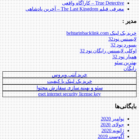
True Detective – کاراگاه واقعی
معرفی فیلم The Last Kingdom – آخرین پادشاهی
مدیر :
خرید بک لینک behtarinbacklink.com
لایسنس نود32
پسورد نود 32
اوکلی لایسنس رایگان نود 32
همیار نود 32
بهترین سئو
رایگان
خرید آنتی ویروس
خرید بک لینک با کیفیت
سئو و بهینه سازی سفارش محتوا
eset internet security license key
بایگانی‌ها
نوامبر 2020
جولای 2020
ژانویه 2020
آگوست 2019