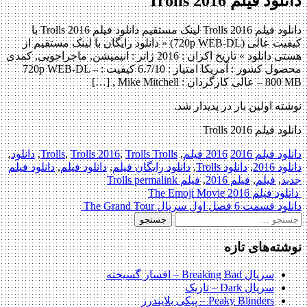
دانلود فیلم Trolls 2016
دانلود فیلم Trolls 2016 لینک مستقیم دانلود فیلم Trolls 2016 با
کیفیت عالی (720p WEB-DL) « دانلود رایگان با لینک مستقیم از
هستی دانلود » تاریخ اکران : 2016 ژانر : انیمیشن, ماجراجویی, کمدی
محصول کشور : آمریکا امتیاز : 6.7/10 کیفیت : 720p WEB-DL –
800 MB – عالی کارگردان : Mike Mitchell , […]
نوشته اولین بار در پدیدار شد.
دانلود فیلم Trolls 2016
دانلود فیلم 2016
2016 فیلم
,
Trolls Trolls
,
Trolls 2016
,
Trolls
,
دانلود
,
دانلود 2016
,
دانلود Trolls
,
دانلود رایگان فیلم
,
دانلود فیلم
,
دانلود فیلم
جدید
,
فیلم
,
فیلم 2016
,
فیلم Trolls
permalink
Post
دانلود فیلم The Emoji Movie 2016
دانلود قسمت 6 فصل اول سریال The Grand Tour
navigation
جستجو
برای:
نوشته‌های تازه
سریال Breaking Bad – افسار گسیخته
سریال Dark – تاریک
Peaky Blinders – پیکی بلایندرز