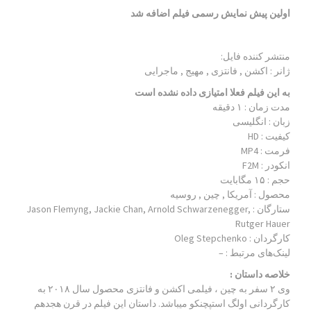
اولین پیش نمایش رسمی فیلم اضافه شد
منتشر کننده فایل:
ژانر :
اکشن , فانتزی , مهیج , ماجرایی
به این فیلم فعلا امتیازی داده نشده است
مدت زمان : ۱ دقیقه
زبان : انگلیسی
کیفیت : HD
فرمت : MP4
انکودر : F2M
حجم : ۱۵ مگابایت
محصول : آمریکا , چین , روسیه
ستارگان :
Jason Flemyng, Jackie Chan, Arnold Schwarzenegger,
Rutger Hauer
کارگردان :
Oleg Stepchenko
لینک‌های مرتبط :
–
خلاصه داستان :
وی ۲ سفر به چین ، فیلمی اکشن و فانتزی محصول سال ۲۰۱۸ به
کارگردانی اولگ استپچنکو می‎باشد. داستان این فیلم در قرن هجدهم