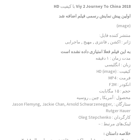
Viy 2 Journey To China 2018
با کیفیت
HD
اولین پیش نمایش رسمی فیلم اضافه شد
(image)
منتشر کننده فایل:
ژانر :
اکشن , فانتزی , مهیج , ماجرایی
به این فیلم فعلا امتیازی داده نشده است
مدت زمان : ۱ دقیقه
زبان : انگلیسی
کیفیت : HD (image)
فرمت : MP4
انکودر : F2M
حجم : ۱۵ مگابایت
محصول : آمریکا , چین , روسیه
ستارگان :
Jason Flemyng, Jackie Chan, Arnold Schwarzenegger,
Rutger Hauer
کارگردان :
Oleg Stepchenko
لینک‌های مرتبط :
–
خلاصه داستان :