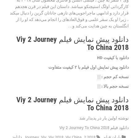
وی ۲ سفر به چین ، فیلمی اکشن و فانتزی محصول سال ۲۰۱۸ به
کارگردانی اولگ استپچنکو می‎باشد. داستان این فیلم در قرن هجدهم
قرار دارد و ادامه‎ی ماجراجویی‌های تازه‎ی جاناتان گرین را دنبال می‎کند
، زیرا او یک سفر علمی و فوق‌العاده‎ای را انجام می‌دهد که او را از
انگلستان به چین هدایت می‌کند و…
دانلود پیش نمایش فیلم Viy 2 Journey
To China 2018
دانلود با کیفیت HD
دانلود پیش نمایش اول فیلم با ۲ کیفیت متفاوت
نسخه کم حجم
: | |
نسخه حجم بالا
: | |
دانلود پیش نمایش فیلم Viy 2 Journey
To China 2018
نوشته اولین بار در پدیدار شد.
دانلود فیلم Viy 2 Journey To China 2018
باران فیلم
2018 2
,
Viy China
,
Viy 2018
,
Viy
,
Journey
,
دانلود