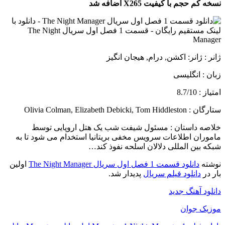
نسخه کم حجم با کیفیت X265 اضافه شد
ژانر : ژانر: اکشن, درام, هیجان انگیز
زبان : انگلیسی
امتیاز : 8.7/10
ستارگان : Olivia Colman, Elizabeth Debicki, Tom Hiddleston
خلاصه داستان :
مسئول شیفت شب یک هتل اروپایی توسط
ماموران اطلاعات سرویس مخفی بریتانیا استخدام می شود تا به
شبکه بین المللی دلالان اسلحه نفوذ کند…
نوشته
دانلود قسمت 1 فصل اول سریال The Night Manager
اولین
بار در
دانلود فیلم سریال
پدیدار شد.
دانلود آهنگ جدید
موزیک جوان