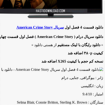
دانلود قسمت 4 فصل اول
سریال American Crime Story
دانلود سریال درام ( American Crime Story ) فصل اول قسمت چهارم
«
دانلود رایگان با
لینک مستقیم
از هستی دانلود »
کیفیت ۴۸۰p اضافه شد
نسخه کم حجم با کیفیت X265 اضافه شد
ژانر : بیوگرافی, جنایی, درام
زبان : انگلیسی
امتیاز : 9.4/10
ستارگان : Selma Blair, Connie Britton, Sterling K. Brown