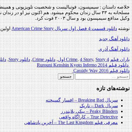
خلاصه داستان :
سیمپسون، فوتبالیست و شخصیت تلویزیونی و همینطور س
مسلحانه به ۳۳ سال زندان محکوم میشود. هم اکنون نیز او د
وکیل مدافع سیمپسون بود و سال ۲۰۰۳ فوت کرد.
نوشته
دانلود قسمت 4 فصل اول سریال American Crime Story
اولین 
دانلود آهنگ جدید
دانلود آهنگ آذری
باران فیلم
4 Crime
Story اول
,
4 Story
,
,
دانلود Crime
,
دانلود Story
,
دانل
Post
دانلود فیلم Rurouni Kenshin Kyoto Inferno 2014
دانلود فیلم Cassidy Way 2016
navigation
جستجو
برای:
نوشته‌های تازه
سریال Breaking Bad – افسار گسیخته
سریال Dark – تاریک
Peaky Blinders – پیکی بلایندرز
True Detective – کاراگاه واقعی
معرفی فیلم The Last Kingdom – آخرین پادشاهی