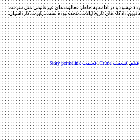
َرد) میشود و در ادامه به خاطر فعالیت های غیرقانونی مثل سرقت
شیه ترین دادگاه های تاریخ ایالات متحده بوده است. رابرت کارداشیان
فیلم
,
قسمت Crime
,
قسمت Story
permalink