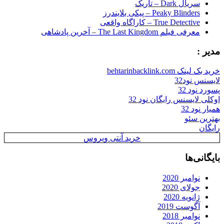
سریال Dark – تاریک
Peaky Blinders – پیکی بلایندرز
True Detective – کاراگاه واقعی
معرفی فیلم The Last Kingdom – آخرین پادشاهی
مدیر :
خرید بک لینک behtarinbacklink.com
لایسنس نود32
پسورد نود 32
اوکلی لایسنس رایگان نود 32
همیار نود 32
بهترین سئو
رایگان
خرید آنتی ویروس
بایگانی‌ها
نوامبر 2020
جولای 2020
ژانویه 2020
آگوست 2019
نوامبر 2018