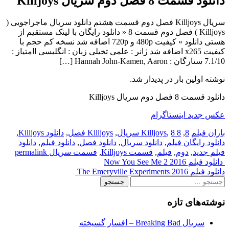
دانلود قسمت 8 فصل دوم سریال Killjoys
سریال Killjoys فصل دوم قسمت هشتم دانلود سریال ماجراجویی (
Killjoys ) فصل دوم قسمت 8 « دانلود رایگان با لینک مستقیم از
هستی دانلود » کیفیت 480p و 720p اضافه شد نسخه کم حجم با
کیفیت x265 اضافه شد ژانر : علمی تخیلی زبان : انگلیسی اامتیاز :
7.1/10 ستارگان : Hannah John-Kamen, Aaron […]
نوشته اولین بار در پدیدار شد.
دانلود قسمت 8 فصل دوم سریال Killjoys
عکس جدید اینستاگرام
باران فیلم
8
,
8 Killjoys
8 سریال
,
,
Killjoys فصل
,
دانلود Killjoys
,
دانلود رایگان فیلم
,
دانلود سریال
,
دانلود فصل
,
دانلود فیلم
,
دانلود
فیلم جدید
,
دوم
,
فیلم
,
قسمت Killjoys
,
قسمت سریال
permalink
Post
دانلود فیلم Now You See Me 2 2016
دانلود فیلم The Emeryville Experiments 2016
navigation
جستجو
برای:
نوشته‌های تازه
سریال Breaking Bad – افسار گسیخته